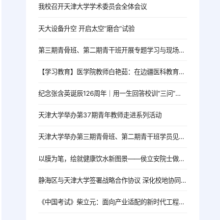
我校召开天津大学学术委员会全体会议
天大设备升空 开启太空“磨合”试验
第三期青骨班、第二期青干班开展专题学习与现场教学活动
【学习教育】医学院教师白艳茹：在边疆医科教育一线践行育人初心
纪念张含英诞辰126周年｜用一生回答校训“三问”的北洋老校长
天津大学举办第37期青年教师走进系列活动
天津大学举办第三期青骨班、第二期青干班学员见面会
以膜为笔，绘就健康饮水新图景——侯立安院士做客院士大讲堂
静海区与天津大学签署战略合作协议 深化校地协同 共启发展新篇
《中国考试》柴立元：面向产业适配的新时代工程人才培养改革探索——以天津大学为例