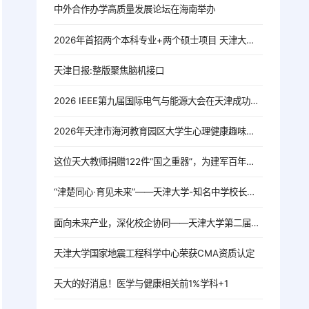
中外合作办学高质量发展论坛在海南举办
2026年首招两个本科专业+两个硕士项目 天津大学海南国际校区亮相
天津日报:整版聚焦脑机接口
2026 IEEE第九届国际电气与能源大会在天津成功召开
2026年天津市海河教育园区大学生心理健康趣味运动会暨天津大学第九届学生心理素质拓展运动会圆满举办
这位天大教师捐赠122件“国之重器”，为建军百年献礼
“津楚同心·育见未来”——天津大学-知名中学校长论坛系列交流活动在武汉举行
面向未来产业，深化校企协同——天津大学第二届具身智能科技与产业发展大会在杭举行
天津大学国家地震工程科学中心荣获CMA资质认定
天大的好消息！医学与健康相关前1%学科+1