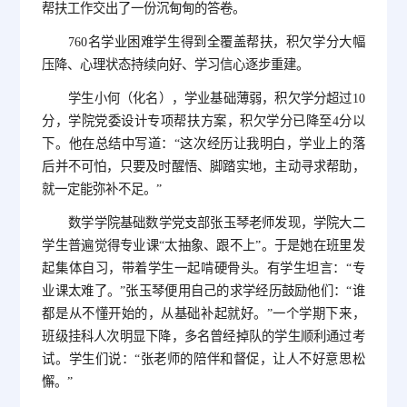
帮扶工作交出了一份沉甸甸的答卷。
760名学业困难学生得到全覆盖帮扶，积欠学分大幅
压降、心理状态持续向好、学习信心逐步重建。
学生小何（化名），学业基础薄弱，积欠学分超过10
分，学院党委设计专项帮扶方案，积欠学分已降至4分以
下。他在总结中写道：“这次经历让我明白，学业上的落
后并不可怕，只要及时醒悟、脚踏实地，主动寻求帮助，
就一定能弥补不足。”
数学学院基础数学党支部张玉琴老师发现，学院大二
学生普遍觉得专业课“太抽象、跟不上”。于是她在班里发
起集体自习，带着学生一起啃硬骨头。有学生坦言：“专
业课太难了。”张玉琴便用自己的求学经历鼓励他们：“谁
都是从不懂开始的，从基础补起就好。”一个学期下来，
班级挂科人次明显下降，多名曾经掉队的学生顺利通过考
试。学生们说：“张老师的陪伴和督促，让人不好意思松
懈。”