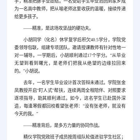
手，精准把脉学业症结。一名受助学生毕业后回到家乡成
为一名高中教师，把从喻老师这里收获的温暖，接续传递
给更多孩子。
——精准，是这场攻坚战的硬功夫。
小胡同学（化名）休学复学后积欠40.5学分，学院党
委领导包联，组建专项团队，邀请授课教师有针对性地一
对一辅导。一学期后，小胡顺利通过17个学分。“从毕业
无望到看到曙光，是老师们把我从绝望的边缘拉回来
的。”小胡说。
去年，一名学生毕业设计首次答辩未通过。学院张金
凤教授开启“盯人式”帮扶，连续两周全程陪伴、对照要求
逐项指导，助其顺利通过。如今，这名学生已赴国外深
造，每逢寒假都回校看望张老师：“没有张老师，就没有
今天的我。”
——精准背后，是多方力量的协同作战。
精仪学院党政班子成员按周组队轮值进驻学生社区；