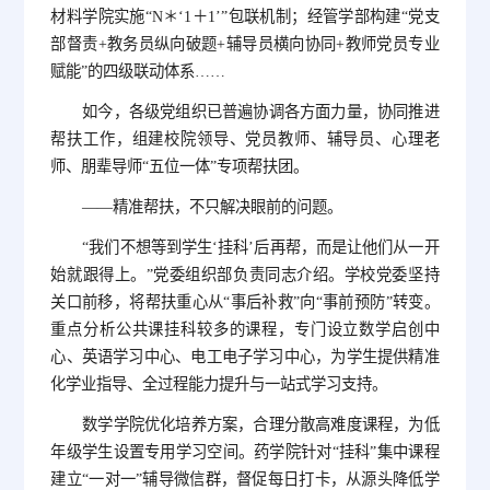
材料学院实施“N＊‘1＋1’”包联机制；经管学部构建“党支
部督责+教务员纵向破题+辅导员横向协同+教师党员专业
赋能”的四级联动体系……
如今，各级党组织已普遍协调各方面力量，协同推进
帮扶工作，组建校院领导、党员教师、辅导员、心理老
师、朋辈导师“五位一体”专项帮扶团。
——精准帮扶，不只解决眼前的问题。
“我们不想等到学生‘挂科’后再帮，而是让他们从一开
始就跟得上。”党委组织部负责同志介绍。学校党委坚持
关口前移，将帮扶重心从“事后补救”向“事前预防”转变。
重点分析公共课挂科较多的课程，专门设立数学启创中
心、英语学习中心、电工电子学习中心，为学生提供精准
化学业指导、全过程能力提升与一站式学习支持。
数学学院优化培养方案，合理分散高难度课程，为低
年级学生设置专用学习空间。药学院针对“挂科”集中课程
建立“一对一”辅导微信群，督促每日打卡，从源头降低学