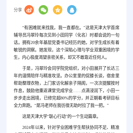
分享
“有困难就来找我，我一直都在。”这是天津大学首席
辅导员冯翠玲每次见到小田同学（化名）时都会说的一句
话。拥有20余年基层党委书记经历的她，对学生成长有着
敏锐的洞察。她发现，这个深陷心理与学业双重困境的学
生，内心极度渴望亲密关系，却又不敢靠近任何人。
于是，冯翠玲会同学院党组织，对小田展开了长达三
年的温情陪伴与精准攻坚。办公室里的促膝长谈，宿舍里
帮助整理衣物，上门家访化解亲子隔阂，一次次提醒按时
作息，鼓励他重返课堂完成学业……点滴浸润下，小田一
步步走出困境，已修完超80%的学分，并正朝着考研目标
全力奔跑。“是冯老师在我彷徨无助时拉了我一把。”
这是天津大学“联心行动”的一个生动篇章。
2024年以来，针对学业困难学生帮扶协同不足、精准