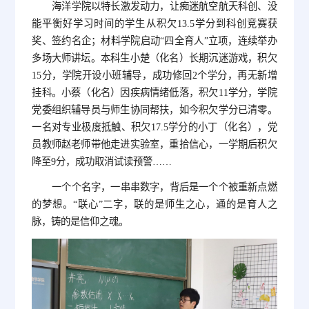
海洋学院以特长激发动力，让痴迷航空航天科创、没
能平衡好学习时间的学生从积欠13.5学分到科创竞赛获
奖、签约名企；材料学院启动“四全育人”立项，连续举办
多场大师讲坛。本科生小楚（化名）长期沉迷游戏，积欠
15分，学院开设小班辅导，成功修回2个学分，再无新增
挂科。小蔡（化名）因疾病情绪低落，积欠11学分，学院
党委组织辅导员与师生协同帮扶，如今积欠学分已清零。
一名对专业极度抵触、积欠17.5学分的小丁（化名），党
员教师赵老师带他走进实验室，重拾信心，一学期后积欠
降至9分，成功取消试读预警……
一个个名字，一串串数字，背后是一个个被重新点燃
的梦想。“联心”二字，联的是师生之心，通的是育人之
脉，铸的是信仰之魂。