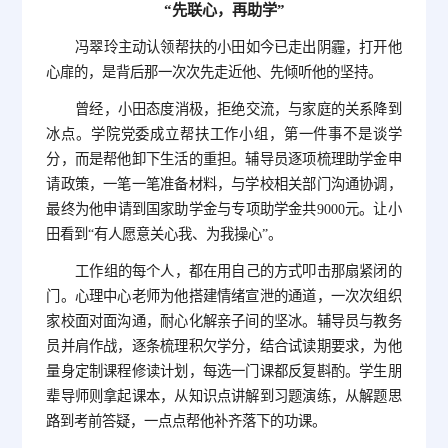
“先联心，再助学”
冯翠玲主动认领帮扶的小田如今已走出阴霾，打开他
心扉的，是背后那一次次先走近他、先倾听他的坚持。
曾经，小田态度消极，拒绝交流，与家庭的关系降到
冰点。学院党委成立帮扶工作小组，第一件事不是谈学
分，而是帮他卸下生活的重担。辅导员逐项梳理助学金申
请政策，一笔一笔准备材料，与学校相关部门沟通协调，
最终为他申请到国家助学金与专项助学金共9000元。让小
田看到“有人愿意关心我、为我操心”。
工作组的每个人，都在用自己的方式叩击那扇紧闭的
门。心理中心老师为他搭建情绪宣泄的通道，一次次组织
家校面对面沟通，耐心化解亲子间的坚冰。辅导员与教务
员并肩作战，逐条梳理积欠学分，结合试读期要求，为他
量身定制课程修读计划，每选一门课都反复斟酌。学生朋
辈导师则拿起课本，从知识点讲解到习题演练，从解题思
路到考前答疑，一点点帮他补齐落下的功课。