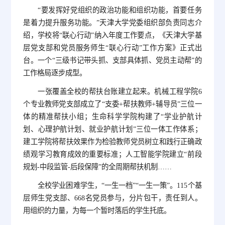
“要发挥好党组织的政治功能和组织功能，首要任务
是着力提升服务功能。”天津大学党委组织部负责同志介
绍，学校将“联心行动”纳入年度工作要点，《天津大学基
层党支部和党员服务师生“联心行动”工作方案》正式出
台。一个“三级书记带头抓、支部具体抓、党员主动帮”的
工作格局逐步成型。
一张覆盖全校的帮扶台账建立起来。机械工程学院6
个专业教师党支部成立了“支委+帮扶教师+辅导员”三位一
体的精准帮扶小组；生命科学学院构建了“学业护航计
划、心理护航计划、就业护航计划”三位一体工作体系；
建工学院将帮扶效果作为检验教师党员树立和践行正确政
绩观学习教育成效的重要标准；人工智能学院建立“前段
规划-中段监管-后段保障”的全周期帮扶机制……
全校学业困难学生，“一生一档”“一生一策”。115个基
层师生党支部、668名党员参与，分片包干，责任到人。
用组织的力量，为每一个暂时落后的学生托底。