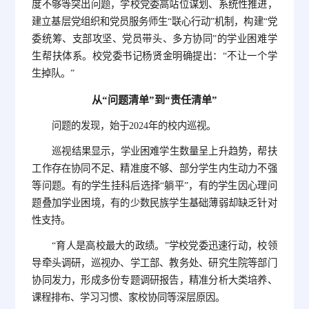
度不够等突出问题，学校党委高站位谋划、系统性推进，
建立基层党组织和党员服务师生“联心行动”机制，构建“党
委统筹、支部攻坚、党员带头、多方协同”的学业困难学
生帮扶体系。校党委书记杨贤金明确提出：“不让一个学
生掉队。”
从“问题清单”到“责任清单”
问题的发现，始于2024年的校内巡视。
巡视结果显示，学业困难学生数量呈上升趋势，帮扶
工作存在协同不足、精准度不够、部分学生内生动力不强
等问题。有的学生挂科后选择“躺平”，有的学生因心理问
题叠加学业困境，有的少数民族学生基础薄弱却缺乏针对
性支持。
“育人是高校最大的政绩。”学校党委迅速行动，校领
导牵头调研，巡视办、学工部、教务处、研究生院等部门
协同发力，形成多份专题调研报告，精准分析大类培养、
课程排布、学习习惯、家校协同等深层原因。