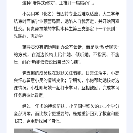
这种“陪伴式帮扶”，正推开一扇扇心门。
小吴同学（化名）曾因转专业后难以适应，大二学年
结束时面临学业预警局面，她陷入自我否定，并开始回避
社交。负责帮扶她的学院本科生第三支部定下一个原则：
先联心，再助学。
辅导员没有把她叫到办公室谈话，而是以“散步聊天”
的方式，在湖边长椅上陪伴她、倾听她。不指责、不施
压，耐心“听她慢慢说出自己的心结”。
党支部的成员也在默默关注着她。日常生活中，小高
会细心留意小吴的情绪变化；学期初，小何帮助她核对选
课情况；小杜则与她一起打卡学习，互相鼓励，完成学习
任务后彼此肯定。
经过一年多的持续帮扶，小吴同学积欠的17.5个学分
全部清零。而比数字更重要的，是她重新回到了教室和图
书馆，更重新找回了自信。