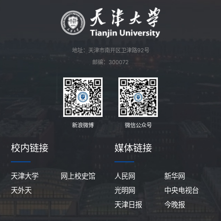
地址：天津市南开区卫津路92号
邮编：300072
新浪微博
微信公众号
校内链接
媒体链接
天津大学
网上校史馆
人民网
新华网
天外天
光明网
中央电视台
天津日报
今晚报