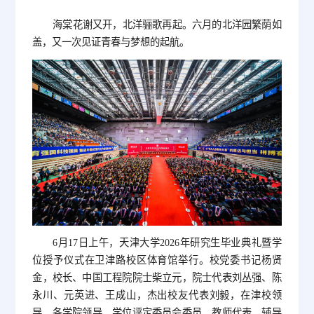
海棠花谢又开，北洋骊歌再起。六月的北洋园繁荫如
盖，又一次见证青春与梦想的起航。
6月17日上午，天津大学2026年研究生毕业典礼暨学
位授予仪式在卫津路校区体育馆举行。校党委书记杨贤
金，校长、中国工程院院士柴立元，院士代表刘丛强、陈
永川、元英进、王成山，杰出校友代表刘毅，在津校领
导、各学院领导、学位评定委员会委员、教师代表、辅导