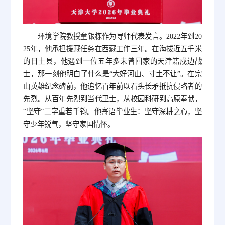
环境学院教授童银栋作为导师代表发言。2022年到20
25年，他承担援藏任务在西藏工作三年。在海拔近五千米
的日土县，他遇到一位五年多未曾回家的天津籍戍边战
士，那一刻他明白了什么是“大好河山、寸土不让”。在宗
山英雄纪念碑前，他追忆百年前以石头长矛抵抗侵略者的
先烈。从百年先烈到当代卫士，从校园科研到高原奉献，
“坚守”二字重若千钧。他寄语毕业生：坚守深耕之心，坚
守少年锐气，坚守家国情怀。