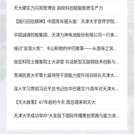
天大硬实力闪亮智博会 高校科创赋能新质生产力
【践行回信精神】中国青年报头版：天津大学宣怀学院链接“知本”与资本 为年轻人打造创新创业“梦工厂”
中国诚通控股集团、天津力神电池股份有限公司一行来校交流
接过“友谊火炬”：卡山和他的中巴故事——从渤海之滨到东海之畔
张宏科院士做客院士大讲堂 共话新型互联网技术创新与人才培养
青海民族大学第七届领导干部能力提升培训班在天津大学顺利举办
深入学习贯彻习近平总书记在中巴建交75周年对天津大学重要指示精神 奋力谱写新时代教育对外开放新篇章
【天大故事】67年前的今天 周总理来到天大
天津大学成功举办“大变局下国际传播策划思路与能力进化”专题讲座