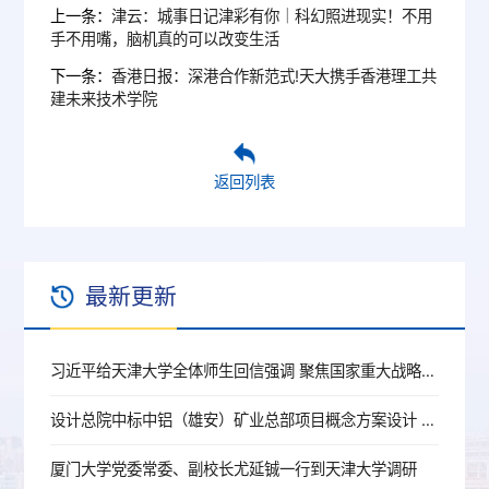
上一条：
津云：城事日记津彩有你｜科幻照进现实！不用
手不用嘴，脑机真的可以改变生活
下一条：
香港日报：深港合作新范式!天大携手香港理工共
建未来技术学院
返回列表
最新更新
习近平给天津大学全体师生回信强调 聚焦国家重大战略需求提高人才培养质量 更好服务经济社会发展
设计总院中标中铝（雄安）矿业总部项目概念方案设计 校企战略合作落地 服务雄安新区建设迈出新步伐
厦门大学党委常委、副校长尤延铖一行到天津大学调研