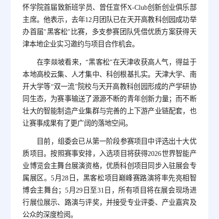
怀学院首届致新班学员、曾任宣怀X-Club创新创业俱乐部
主席。他表示，去年12月团队已在天开高教科创园成功举
办首届"黑客松"比赛，多支参赛团队凭借优质方案获得天
津本地企业实习邀约与项目合作机会。
在李燚坡看来，“黑客松”在天津收获高人气，得益于
本地高校云集、人才集中、科创根基扎实。天津大学、南
开大学等“双一流”院校与天开高教科创园形成的产学研协
同生态，为赛事输送了源源不断的青年创新力量；而不断
壮大的智能制造产业集群与完善的上下游产业链配套，也
让赛事成果有了更广阔的落地空间。
目前，组委会已从第一阶段参赛项目中评选出十大优
质项目。按照赛事安排，入选项目将获得2026世界智能产
业博览会主舞台展演资格，优质科创项目同步入驻展会专
属展区。5月28日，黑客松项目巅峰赛路演将率先亮相智
博会主舞台；5月29日至31日，所有项目将在展会现场进
行展位展示、路演与评奖，并接受专业评委、产业嘉宾及
公众的深度检阅。