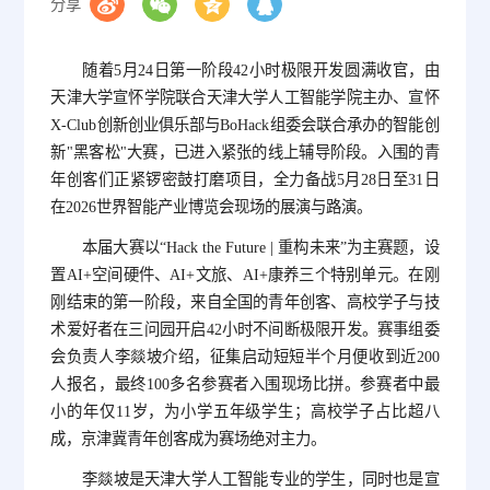
分享
随着5月24日第一阶段42小时极限开发圆满收官，由
天津大学宣怀学院联合天津大学人工智能学院主办、宣怀
X-Club创新创业俱乐部与BoHack组委会联合承办的智能创
新"黑客松"大赛，已进入紧张的线上辅导阶段。入围的青
年创客们正紧锣密鼓打磨项目，全力备战5月28日至31日
在2026世界智能产业博览会现场的展演与路演。
本届大赛以“Hack the Future | 重构未来”为主赛题，设
置AI+空间硬件、AI+文旅、AI+康养三个特别单元。在刚
刚结束的第一阶段，来自全国的青年创客、高校学子与技
术爱好者在三问园开启42小时不间断极限开发。赛事组委
会负责人李燚坡介绍，征集启动短短半个月便收到近200
人报名，最终100多名参赛者入围现场比拼。参赛者中最
小的年仅11岁，为小学五年级学生；高校学子占比超八
成，京津冀青年创客成为赛场绝对主力。
李燚坡是天津大学人工智能专业的学生，同时也是宣