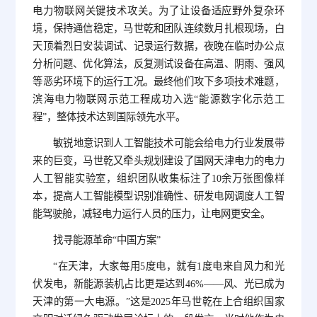
电力物联网关键技术攻关。为了让设备适应野外复杂环
境，保持通信稳定，马世乾和团队连续数月扎根现场，白
天顶着烈日安装调试、记录运行数据，夜晚在临时办公点
分析问题、优化算法，反复测试设备在高温、阴雨、强风
等恶劣环境下的运行工况。最终他们攻下多项技术难题，
滨海电力物联网示范工程成功入选“能源数字化示范工
程”，整体技术达到国际领先水平。
敏锐地意识到人工智能技术可能会给电力行业发展带
来的巨变，马世乾又牵头规划建设了国网天津电力的电力
人工智能实验室，组织团队收集标注了10余万张图像样
本，提高人工智能模型识别准确性、研发电网调度人工智
能驾驶舱，减轻电力运行人员的压力，让电网更安全。
找寻能源革命“中国方案”
“在天津，大家每用5度电，就有1度电来自风力和光
伏发电，新能源装机占比更是达到46%——风、光已成为
天津的第一大电源。”这是2025年马世乾在上合组织国家