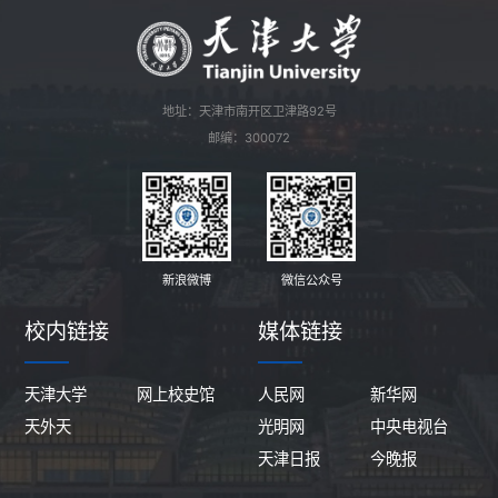
地址：天津市南开区卫津路92号
邮编：300072
新浪微博
微信公众号
校内链接
媒体链接
天津大学
网上校史馆
人民网
新华网
天外天
光明网
中央电视台
天津日报
今晚报