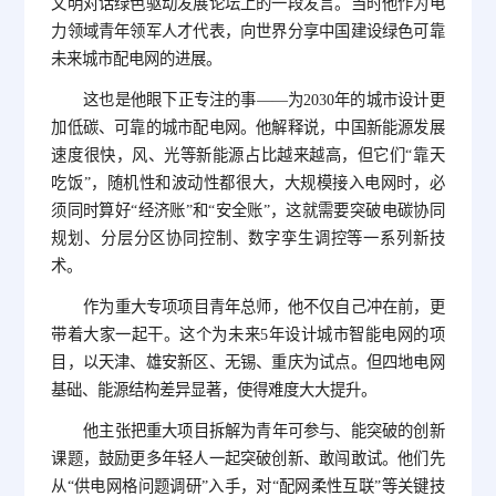
文明对话绿色驱动发展论坛上的一段发言。当时他作为电
力领域青年领军人才代表，向世界分享中国建设绿色可靠
未来城市配电网的进展。
这也是他眼下正专注的事——为2030年的城市设计更
加低碳、可靠的城市配电网。他解释说，中国新能源发展
速度很快，风、光等新能源占比越来越高，但它们“靠天
吃饭”，随机性和波动性都很大，大规模接入电网时，必
须同时算好“经济账”和“安全账”，这就需要突破电碳协同
规划、分层分区协同控制、数字孪生调控等一系列新技
术。
作为重大专项项目青年总师，他不仅自己冲在前，更
带着大家一起干。这个为未来5年设计城市智能电网的项
目，以天津、雄安新区、无锡、重庆为试点。但四地电网
基础、能源结构差异显著，使得难度大大提升。
他主张把重大项目拆解为青年可参与、能突破的创新
课题，鼓励更多年轻人一起突破创新、敢闯敢试。他们先
从“供电网格问题调研”入手，对“配网柔性互联”等关键技