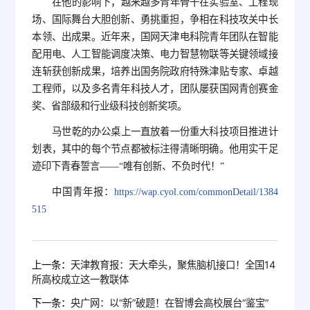
在他的影响下，越来越多青年骨干在实验室、工程现
场、国际舞台大胆创新、勇挑重担，争相在科技攻关中长
本领、出成果。近年来，国网天津电科院青年团队在智能
配用电、人工智能调度决策、电力智慧物联等关键领域接
连斩获创新成果，培养出国务院政府特殊津贴专家、卓越
工程师，以及多名青年科技人才，团队屡获国网青创赛金
奖、省部级和行业级科技创新奖项。
马世乾的办公桌上一直放着一份重大科技项目推进计
划表，其中的每个节点都被标注得清晰明确。他用实干足
迹印下青春誓言——“唯有创新、不负时代！”
中国青年报：
https://wap.cyol.com/commonDetail/1384
515
上一条：
天津教育报：天大牵头，聚焦脑机接口！全国14
所高校成立这一教联体
下一条：
央广网：以“新”破题！在智博会高校展台“鉴宝”