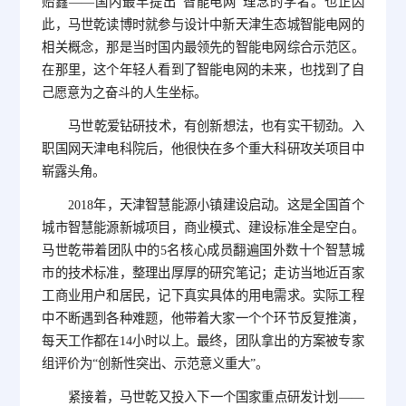
贻鑫——国内最早提出“智能电网”理念的学者。也正因
此，马世乾读博时就参与设计中新天津生态城智能电网的
相关概念，那是当时国内最领先的智能电网综合示范区。
在那里，这个年轻人看到了智能电网的未来，也找到了自
己愿意为之奋斗的人生坐标。
马世乾爱钻研技术，有创新想法，也有实干韧劲。入
职国网天津电科院后，他很快在多个重大科研攻关项目中
崭露头角。
2018年，天津智慧能源小镇建设启动。这是全国首个
城市智慧能源新城项目，商业模式、建设标准全是空白。
马世乾带着团队中的5名核心成员翻遍国外数十个智慧城
市的技术标准，整理出厚厚的研究笔记；走访当地近百家
工商业用户和居民，记下真实具体的用电需求。实际工程
中不断遇到各种难题，他带着大家一个个环节反复推演，
每天工作都在14小时以上。最终，团队拿出的方案被专家
组评价为“创新性突出、示范意义重大”。
紧接着，马世乾又投入下一个国家重点研发计划——