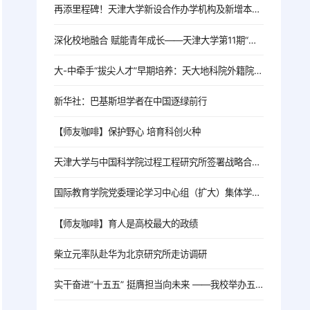
再添里程碑！天津大学新设合作办学机构及新增本科专业双双获教育部批复
深化校地融合 赋能青年成长——天津大学第11期“椒峰论坛”在合肥举办
大-中牵手“拔尖人才”早期培养：天大地科院外籍院士Robert Mark Ellam走进新华中学
新华社：巴基斯坦学者在中国逐绿前行
【师友咖啡】保护野心 培育科创火种
天津大学与中国科学院过程工程研究所签署战略合作协议
国际教育学院党委理论学习中心组（扩大）集体学习习近平总书记会见巴基斯坦总理夏巴兹重要讲话精神
【师友咖啡】育人是高校最大的政绩
柴立元率队赴华为北京研究所走访调研
实干奋进“十五五” 挺膺担当向未来 ——我校举办五四主题团日活动