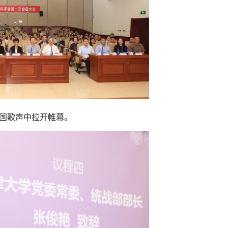
国歌声中拉开帷幕。