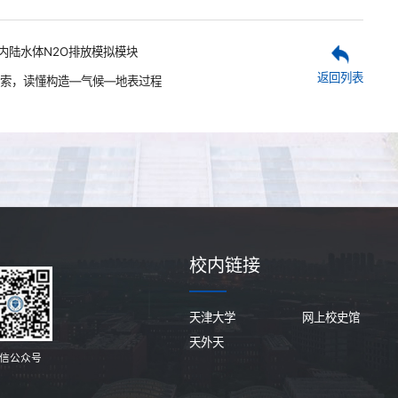
内陆水体N2O排放模拟模块
返回列表
索，读懂构造—气候—地表过程
校内链接
天津大学
网上校史馆
天外天
信公众号