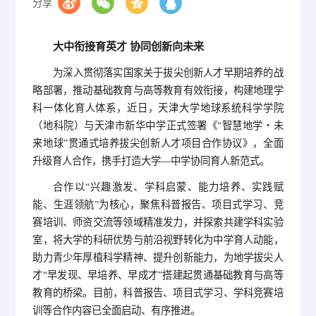
分享
大中衔接育英才 协同创新向未来
为深入贯彻落实国家关于拔尖创新人才早期培养的战
略部署，推动基础教育与高等教育有效衔接，构建地理学
科一体化育人体系，近日，天津大学地球系统科学学院
（地科院）与天津市新华中学正式签署《“智慧地学・未
来地球”贯通式培养拔尖创新人才项目合作协议》，全面
升级育人合作，携手打造大学—中学协同育人新范式。
合作以“兴趣激发、学科启蒙、能力培养、实践赋
能、生涯领航”为核心，聚焦科普报告、项目式学习、竞
赛培训、师资交流等领域精准发力，并探索共建学科实验
室，将大学的科研优势与前沿视野转化为中学育人动能，
助力青少年厚植科学精神、提升创新能力，为地学拔尖人
才“早发现、早培养、早成才”搭建起贯通基础教育与高等
教育的桥梁。目前，科普报告、项目式学习、学科竞赛培
训等合作内容已全面启动、有序推进。