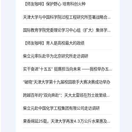
【师友咖啡】保护野心 培育科创火种
天津大学与中国科学院过程工程研究所签署战略合作协议
国际教育学院党委理论学习中心组（扩大）集体学习习近平总书记会见巴基斯坦总理夏巴兹重要讲话精神
【师友咖啡】育人是高校最大的政绩
柴立元率队赴华为北京研究所走访调研
实干奋进“十五五” 挺膺担当向未来 ——我校举办五四主题团日活动
“破晓”天津大学第十九届校园歌手大赛决赛成功举办
跨越百年的“双向奔赴”：天大太雷班在烈士故里续写青春答卷
柴立元赴中国化学工程集团有限公司走访调研
果香绵延25载，天津大学再发4.3万公斤水果惠及4.6万学子