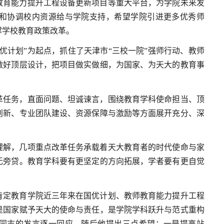
教育能力提升工程设备更新项目等重大平台，为学院未来发
和协调校内资源给与学院支持，希望学院引进更多优秀师
撑学校教育政策改革。
优计划”为起点，抓住了天津市“三校一院”强师行动、教师
做好顶层设计，把项目做实做细，为国家、为天大的教育事
革任务，直面问题、坦诚谏言，围绕教育学科使命担当、顶
创新、专业团队建设、资源保障与激励等方面展开充分、深
理解，几项重点改革任务承载着天大教育者的时代使命与家
无旁贷。教育学科要有更坚定的方向拓展，学者要有更自觉
肯定教育学院近三年来在国优计划、教师教育能力提升工程
是国家赋予天大的使命与责任，是学院学科跃升与范式重构
同志的发言逐一回应。随后他提出三点希望：一是提高站