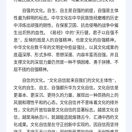
自强的文化。自生、自主是自强的前提，自强是主体
性最为鲜明的标志。中华文化在中华民族饱经磨难的历史
中淬炼出顽强的刚性，在保家卫国、抗击侵略的战争中催
生出炽热的血性。《易经》中的“天行健，君子以自强不
息”，反映的既是人的自强精神，也是文化的自强精神。
中华文化在数千年的文明史中愈益强壮，以其文化成果的
底蕴深厚、形式多样、思想深邃、内容丰富而自强，并且
支撑文化的深层力量仍然是一种不惧困难、勇于拼搏、不
屈不挠的自强精神。
自信的文化。“文化自信就来自我们的文化主体性”，
文化的自生、自主、自强都升华为文化自信。文化自信是
更基本、更深沉、更持久的力量，展现出一种昂扬向上的
风貌和理性平和的心态。文化自信并不意味着文化的排外
性，文化的开放包容是文化自信的显著标志。越是文化自
信，越是海纳百川，就越能造就熔铸古今、汇通中西的文
化成果。文化自信是在守正创新中实现的，因自信而坚持