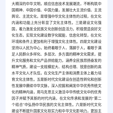
大精深的中华文明，顺应信息技术发展潮流，不断构筑中
国精神、中国价值、中国力量，发展壮大主流价值、主流
舆论、主流文化，是增强中华文化主体性的过程，在文化
内涵和功能上充分彰显了文化主体性。三是建设文化强
国，着力激发全民族文化创新创造活力，积极营造良好文
化生态，实现文化建设数字化赋能、信息化转型，在文化
环境和条件上更加有利于增强文化主体性。四是文化建设
坚持以人民为中心，始终着眼于人、落脚于人，着眼于满
足人民群众多样化、多层次、多方面的精神文化需求，提
升文化服务和文化产品供给能力，涵养全民族昂扬奋发的
精神气质，建设一支规模宏大、结构合理、锐意创新的高
水平文化人才队伍，在文化生产主体和消费主体上着力培
育文化主体性。五是新时代文化建设在创造性转化和创新
性发展中赓续中华文脉，深入挖掘和阐发中华优秀传统文
化的精神内涵，用马克思主义激活中华传统文化中的优秀
因子并赋予其新的时代内涵，在文化传承和发展的“第二
个结合”中弘扬中华民族的文化主体性。六是新时代文化
建设不断提升国家文化软实力和中华文化影响力，更加主