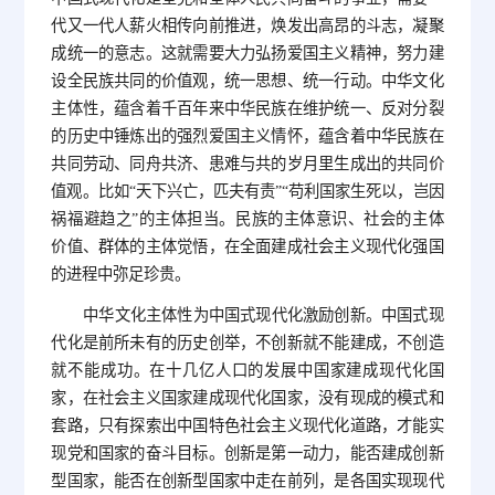
代又一代人薪火相传向前推进，焕发出高昂的斗志，凝聚
成统一的意志。这就需要大力弘扬爱国主义精神，努力建
设全民族共同的价值观，统一思想、统一行动。中华文化
主体性，蕴含着千百年来中华民族在维护统一、反对分裂
的历史中锤炼出的强烈爱国主义情怀，蕴含着中华民族在
共同劳动、同舟共济、患难与共的岁月里生成出的共同价
值观。比如“天下兴亡，匹夫有责”“苟利国家生死以，岂因
祸福避趋之”的主体担当。民族的主体意识、社会的主体
价值、群体的主体觉悟，在全面建成社会主义现代化强国
的进程中弥足珍贵。
中华文化主体性为中国式现代化激励创新。中国式现
代化是前所未有的历史创举，不创新就不能建成，不创造
就不能成功。在十几亿人口的发展中国家建成现代化国
家，在社会主义国家建成现代化国家，没有现成的模式和
套路，只有探索出中国特色社会主义现代化道路，才能实
现党和国家的奋斗目标。创新是第一动力，能否建成创新
型国家，能否在创新型国家中走在前列，是各国实现现代