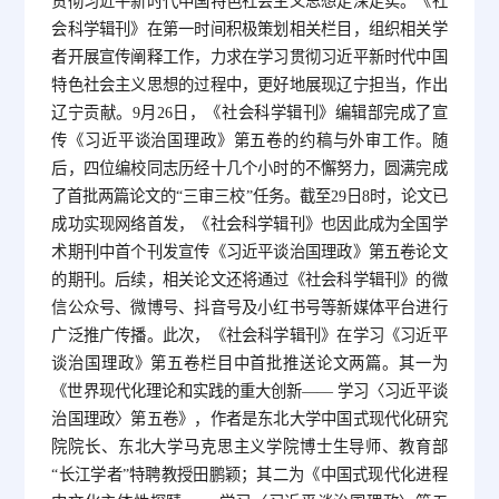
贯彻习近平新时代中国特色社会主义思想走深走实。《社
会科学辑刊》在第一时间积极策划相关栏目，组织相关学
者开展宣传阐释工作，力求在学习贯彻习近平新时代中国
特色社会主义思想的过程中，更好地展现辽宁担当，作出
辽宁贡献。9月26日，《社会科学辑刊》编辑部完成了宣
传《习近平谈治国理政》第五卷的约稿与外审工作。随
后，四位编校同志历经十几个小时的不懈努力，圆满完成
了首批两篇论文的“三审三校”任务。截至29日8时，论文已
成功实现网络首发，《社会科学辑刊》也因此成为全国学
术期刊中首个刊发宣传《习近平谈治国理政》第五卷论文
的期刊。后续，相关论文还将通过《社会科学辑刊》的微
信公众号、微博号、抖音号及小红书号等新媒体平台进行
广泛推广传播。此次，《社会科学辑刊》在学习《习近平
谈治国理政》第五卷栏目中首批推送论文两篇。其一为
《世界现代化理论和实践的重大创新—— 学习〈习近平谈
治国理政〉第五卷》，作者是东北大学中国式现代化研究
院院长、东北大学马克思主义学院博士生导师、教育部
“长江学者”特聘教授田鹏颖；其二为《中国式现代化进程