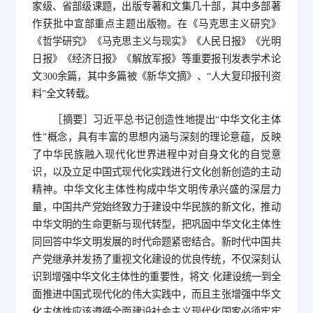
家级、省部级课题，出版专著和文集几十部，其中多部著
作获批中宣部重点主题出版物。在《马克思主义研究》
《哲学研究》《马克思主义与现实》《人民日报》《光明
日报》《经济日报》《解放军报》等重要报刊发表学术论
文300余篇，其中多篇被《新华文摘》、“人大复印报刊资
料”全文转载。
［摘要］习近平总书记创造性地提出“中华文化主体
性”概念，具有丰富的思想内涵与深刻的理论意蕴，反映
了中华民族融入现代化世界进程中对自身文化的自觉意
识，以及立足中国式现代化实践进行文化创新创造的主动
精神。中华文化主体性构成中华文明传承兴盛的深层力
量，中国共产党始终致力于建设中华民族的新文化，推动
中华文明的生命更新与现代转型，把巩固中华文化主体性
同回答中华文明发展的时代命题紧密结合。新时代中国共
产党继承并发扬了重视文化建设的优良传统，不仅深刻认
识到增强中华文化主体性的重要性，将文·化建设统一到全
面推进中国式现代化的伟大实践中，而且主张增强中华文
化主体性应该遵循全面建设社会主义现代化国家必须牢牢