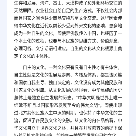
生存和发展，海洋、高山、大漠构成了和外部环境交往的
天然屏障。农业社会自给自足的生产方式，不仅社会内部
而且国家之间也缺少商品交换乃至文化交流。这些因素使
得中华文化在近代以前较少受到外来文化的影响，更多地
成为一种自生的文化。即使是佛教传入中国，也经历了一
个本土化的过程，也要与本民族的思维方式、价值观念、
心理习俗、文字话语相适应。自生的文化从文化根源上奠
定了文化的主体性。
自主的文化。一种文化只有具有自主性才有主体性。
自主性就是文化的发展及走向、内核及体系，都是该民族
和国家自我主导、独自决定的，文化没有成为其他民族和
国家文化的附庸。从文化发展的环境看，中华民族的历史
总体上是独立自主发展的历史，“中华文明是世界上唯一
绵延不断且以国家形态发展至今的伟大文明”。即使出现
过北方其他民族入主中原的时期，也保持了中华文化的主
流，促进了各民族文化的交融。从文化的内在品格看，中
华文化自立于世界文化之林，并且在开放包容的前提下保
持着民族文化的自信，始终如一地繁荣发展自己的文化。