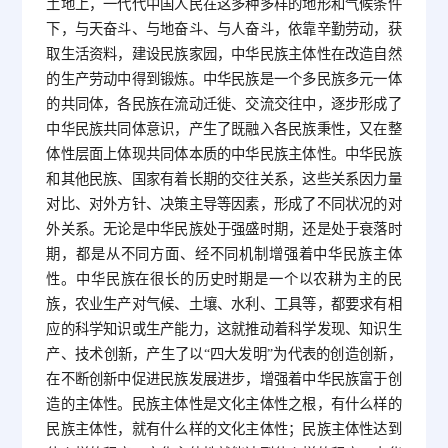
土地上，一代代中国人民在这多种多样的地形和气候条件
下，与天奋斗、与地奋斗、与人奋斗，依靠辛勤劳动，获
取生活资料，建设民族家园，中华民族主体性在改造自然
的生产劳动中得到锻炼。中华民族是一个多民族多元一体
的共同体，各民族在流动迁徙、交流交往中，逐步形成了
中华民族共同体意识，产生了既融入各民族秉性，又在整
体性层面上体现共同体本质的中华民族主体性。中华民族
和其他民族、国家有着长期的交往关系，这些关系因力量
对比、对外方针、决策主导等因素，形成了不同状况的对
外关系。无论是中华民族处于强盛时期，还是处于衰落时
期，都是从不同方面、经不同机制增强着中华民族主体
性。中华民族在很长的历史时期是一个以农耕为主的民
族，农业生产对气候、土壤、水利、工具等，都要求有相
应的科学知识或生产能力，这就推动着科学发现、知识生
产、技术创新，产生了以“四大发明”为代表的创造创新，
在不断创新中促进民族发展进步，增强着中华民族富于创
造的主体性。民族主体性是文化主体性之根，有什么样的
民族主体性，就有什么样的文化主体性；民族主体性达到