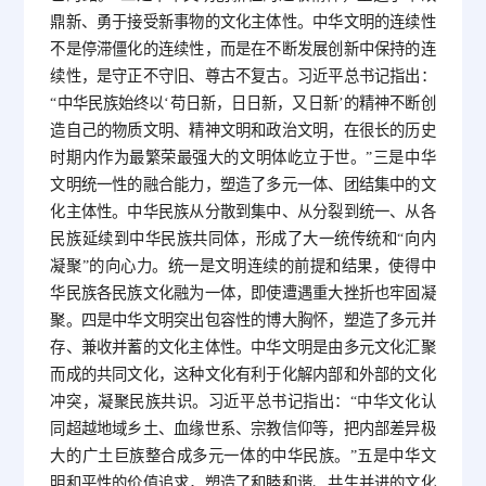
鼎新、勇于接受新事物的文化主体性。中华文明的连续性
不是停滞僵化的连续性，而是在不断发展创新中保持的连
续性，是守正不守旧、尊古不复古。习近平总书记指出：
“中华民族始终以‘苟日新，日日新，又日新’的精神不断创
造自己的物质文明、精神文明和政治文明，在很长的历史
时期内作为最繁荣最强大的文明体屹立于世。”三是中华
文明统一性的融合能力，塑造了多元一体、团结集中的文
化主体性。中华民族从分散到集中、从分裂到统一、从各
民族延续到中华民族共同体，形成了大一统传统和“向内
凝聚”的向心力。统一是文明连续的前提和结果，使得中
华民族各民族文化融为一体，即使遭遇重大挫折也牢固凝
聚。四是中华文明突出包容性的博大胸怀，塑造了多元并
存、兼收并蓄的文化主体性。中华文明是由多元文化汇聚
而成的共同文化，这种文化有利于化解内部和外部的文化
冲突，凝聚民族共识。习近平总书记指出：“中华文化认
同超越地域乡土、血缘世系、宗教信仰等，把内部差异极
大的广土巨族整合成多元一体的中华民族。”五是中华文
明和平性的价值追求，塑造了和睦和谐、共生并进的文化