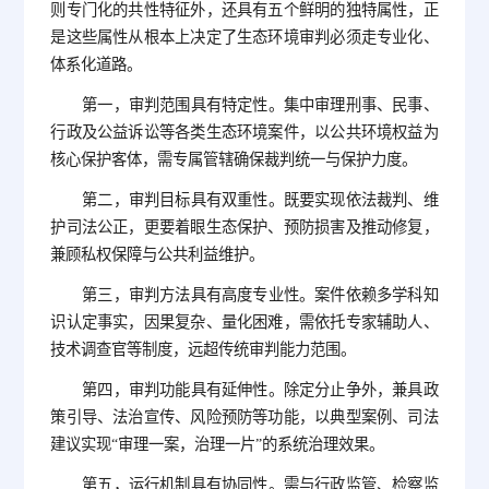
则专门化的共性特征外，还具有五个鲜明的独特属性，正
是这些属性从根本上决定了生态环境审判必须走专业化、
体系化道路。
第一，审判范围具有特定性。集中审理刑事、民事、
行政及公益诉讼等各类生态环境案件，以公共环境权益为
核心保护客体，需专属管辖确保裁判统一与保护力度。
第二，审判目标具有双重性。既要实现依法裁判、维
护司法公正，更要着眼生态保护、预防损害及推动修复，
兼顾私权保障与公共利益维护。
第三，审判方法具有高度专业性。案件依赖多学科知
识认定事实，因果复杂、量化困难，需依托专家辅助人、
技术调查官等制度，远超传统审判能力范围。
第四，审判功能具有延伸性。除定分止争外，兼具政
策引导、法治宣传、风险预防等功能，以典型案例、司法
建议实现“审理一案，治理一片”的系统治理效果。
第五，运行机制具有协同性。需与行政监管、检察监