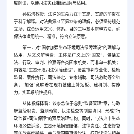
度解读，以便司法实践准确理解与适用。
孙佑海教授：法律的生命力在于实施，实施的前提在
于科学解释。对法典第31至第33条的理解，必须坚持规范
立场，综合运用文义、体系、目的三种基本解释方法，确
保法律适用统一、精准，符合立法原意。
第一，对“国家加强生态环境司法保障建设”的理解与
适用。从文义解释看：主体是广义上的“国家”，包括立
法、行政、审判、检察等各类国家机关，而非单一机关；
内容是“生态环境司法保障建设”，覆盖审判专业化、检察
监督、案件执行、司法鉴定、专家辅助、司法救助等全链
条；“加强”意味着在现有基础上补短板、建机制、提能
力，实现系统性提升。
从体系解释看：该条款位于总则“监督管理”章，与政
府监管职责、监测预警、执法检查等制度协同，形成“行
政监管+司法保障”的双层治理结构。同时，与法典中生态
环境公益诉讼、生态环境损害赔偿、法律责任、生态修复
等条款高度衔接，并与我国民事诉讼法、行政诉讼法相关