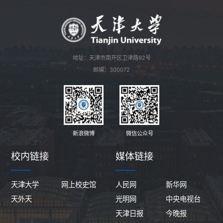
地址：天津市南开区卫津路92号
邮编：300072
新浪微博
微信公众号
校内链接
媒体链接
天津大学
网上校史馆
人民网
新华网
天外天
光明网
中央电视台
天津日报
今晚报