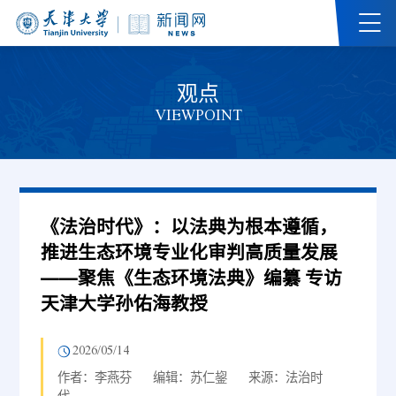
观点
VIEWPOINT
《法治时代》：以法典为根本遵循，
推进生态环境专业化审判高质量发展
——聚焦《生态环境法典》编纂 专访
天津大学孙佑海教授
2026/05/14
作者：李燕芬
编辑：苏仁鋆
来源：法治时
代