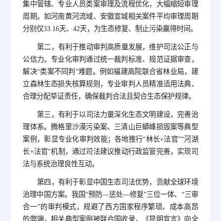
集中管辖、专业人员类案审理及流程优化，大幅缩短审理
周期。如河南黄河流域、安徽宣城相关案件平均审理周期
分别仅33.16天、42天，为生态修复、制止污染赢得时间。
第二，有利于推动审判高质量发展，维护司法公正与
公信力。专业化审判通过统一裁判标准、规范证据审查，
解决“类案不同判”难题。例如福建高院联合省林业局，建
立森林生态损失核算规则，专业审判人员精准适用法典、
合理分配举证责任，确保裁判合法且契合生态保护规律。
第三，有利于以司法力量深化生态文明建设，完善治
理体系。腾格里沙漠污染案、三清山巨蟒峰损毁案等典型
案例，彰显专业化审判效能；各地推行“林长+法官”“河湖
长+法官”机制，通过司法建议推动行政监管完善，实现司
法与系统治理良性互动。
第四，有利于彰显中国生态司法优势，贡献全球环境
治理中国方案。我国“预防—惩处—修复”三位一体、“三审
合一”的审判模式，规避了西方国家程序繁琐、成本高昂
的弊端，相关典型案例被联合国收录，《昆明宣言》向全