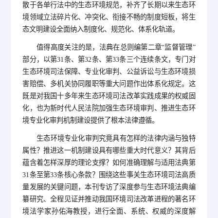
散于各单行法中的生态环境规范，补齐了长期以来生态环
境领域立法碎片化、冲突化、衔接不畅的制度短板，将生
态文明建设全面纳入制度化、规范化、体系化轨道。
值得高度关注的是，法典在总则编第二章“监督管理”
部分，以第31条、第32条、第33条三个连续条文，专门对
生态环境司法保障、专业化审判、公益诉讼与生态环境损
害赔偿、多机关协同履职等重大问题作出体系化规定。这
既是对我国十多年来生态环境司法改革实践成果的权威固
化，也为新时代人民法院加强生态环境审判、推进生态环
境专业化审判机制建设提供了根本法律遵循。
生态环境专业化审判究竟具有怎样的法律内涵与独特
属性？推进这一机制建设具有哪些重大时代意义？其背后
蕴含着怎样深厚的理论支撑？如何准确理解与适用法典第
31条至第33条核心条款？围绕这些事关生态环境司法高质
量发展的关键问题，本刊专访了深度参与生态环境法典编
纂研究、全程见证并推动我国环境司法改革进程的著名环
境法学家孙佑海教授，进行全面、系统、权威的深度解