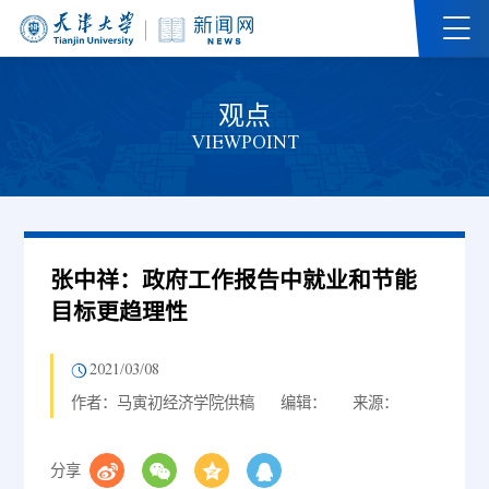
观点
VIEWPOINT
张中祥：政府工作报告中就业和节能
目标更趋理性
2021/03/08
作者：马寅初经济学院供稿
编辑：
来源：
分享