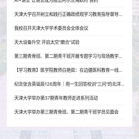
AI+语言 让语言成为阻击阿尔茨海默的“良药”
天津大学召开树立和践行正确政绩观学习教育指导督导工作推进会
我校召开天津大学学术委员会全体会议
天大设备升空 开启太空“磨合”试验
第三期青骨班、第二期青干班开展专题学习与现场教学活动
【学习教育】医学院教师白艳茹：在边疆医科教育一线践行育人初心
纪念张含英诞辰126周年｜用一生回答校训“三问”的北洋老校长
天津大学举办第37期青年教师走进系列活动
天津大学举办第三期青骨班、第二期青干班学员见面会