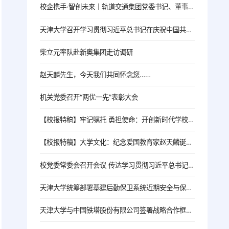
校企携手·智创未来｜轨道交通集团党委书记、董事长吴秉军赴天津大学机械工程学院调研交流
天津大学召开学习贯彻习近平总书记在庆祝中国共产党成立105周年大会上的重要讲话精神座谈会
柴立元率队赴新奥集团走访调研
赵天麟先生，今天我们共同怀念您……
机关党委召开“两优一先”表彰大会
【校报特稿】牢记嘱托 勇担使命：开创新时代学校思政工作新局面
【校报特稿】大学文化：纪念爱国教育家赵天麟诞辰140周年座谈会举行
校党委常委会召开会议 传达学习贯彻习近平总书记“七一”重要讲话精神
天津大学统筹部署基建后勤保卫系统近期安全与保障工作
天津大学与中国铁塔股份有限公司签署战略合作框架协议