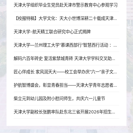
天津大学组织毕业生党员赴天津市警示教育中心参观学习
【校报特稿】大学文化：天大小世博深耕二十载成天津名片
天津大学-航天精工联合研究中心正式揭牌
天津大学—兰州理工大学“慕课西部行”智慧西行活动 ：津陇并肩，共研工程图学教学新范式
解码六百年砖史 复活紫禁城青砖 天津大学学科交叉助力临清贡砖非遗传承
匠心伴成长 家风润天大——校工会举办庆“六一”亲子文化实践活动
护航智博盛会，彰显青春担当——天津大学青年志愿者助力2026世界智能产业博览会
柴立元到幼儿园及附小慰问师生，共庆六一儿童节
天津大学副校长张鹏率队赴东北三省开展2026年招生宣传系列活动