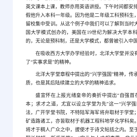
英文课本上课，教师亦用英语讲授。下午时间都安排物
假他升入本科一年级。因为他是二年级工科预科生
留校集中受训。从这个例子中我们可以了解到当时
国大学模式创办的，美国在19世纪为解决大学本
的，无论是预科制，还是大学模式，都曾被引入中国
在吸收西方大学办学经验时，北洋大学堂并没有
了“实事求是”的精神。
北洋大学堂章程中提出的“兴学强国”精神，传
质，也是其后陆续建立的大学的精神追求。
盛宣怀在上报光绪皇帝的奏折中提出“自强首
本；求才之道，尤宜以设立学堂为先”这一“兴学强
法，广开学堂书院，不特陆军海军将弁取材于学堂
矿造路诸工，亦皆取材于机器工程科地学化学科矣。
将才于稠人广众之中，拔使才于诗文帖括之内。至