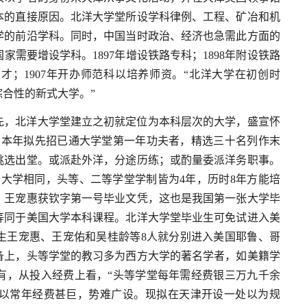
本的直接原因。北洋大学堂所设学科律例、工程、矿冶和机
学的前沿学科。同时，中国当时政治、经济也急需此方面的
需要增设学科。1897年增设铁路专科；1898年附设铁路
才；1907年开办师范科以培养师资。“北洋大学在初创时
合性的新式大学。”
先，北洋大学堂建立之初就定位为本科层次的大学，盛宣怀
，本年拟先招已通大学堂第一年功夫者，精选三十名列作末
挑选出堂。或派赴外洋，分途历练；或酌量委派洋务职事。
大学相同，头等、二等学堂学制皆为4年，历时8年方能培
业，王宠惠获钦字第一号毕业文凭，这也是我国第一张大学毕
等同于美国大学本科课程。北洋大学堂毕业生可免试进入美
生王宠惠、王宠佑和吴桂龄等8人就分别进入美国耶鲁、哥
备上，头等学堂的教习多为西方大学的著名学者，如美籍学
有，从投入经费上看，“头等学堂每年需经费银三万九千余
以常年经费甚巨，势难广设。现拟在天津开设一处以为规