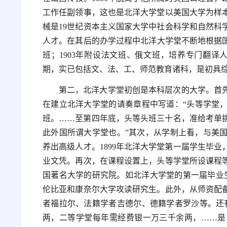
工作任副领事，这也是北洋大学堂以美国大学为样
械是19世纪资本主义国家大学中社会科学和自然科
人才。在其后的办学过程中北洋大学堂不断地根据国家
班；1903年附设法文班、俄文班，培养专门翻译人
期，实已包括文、法、工、师范教育诸科，是初具综
第二，北洋大学堂初创是本科层次的大学。首
在建立北洋大学堂的请奏章程中写道：“头等学堂
班。……至第四年底，头等头班三十名，准给考单
此外国所谓大学堂也。”其次，从学制上看，与美国
养出高级人才。1899年北洋大学堂第一届学生毕
业文凭。再次，在课程设置上，头等学堂所设课程
国著名大学的研究院。如北洋大学堂的第一届毕业
伦比亚和康奈尔大学攻读研究生。此外，从师资配
者福拉尔、法籍学者吉德尔、德籍学者罗沙等。还
两，二等学堂每年需经费银一万三千余两，……是