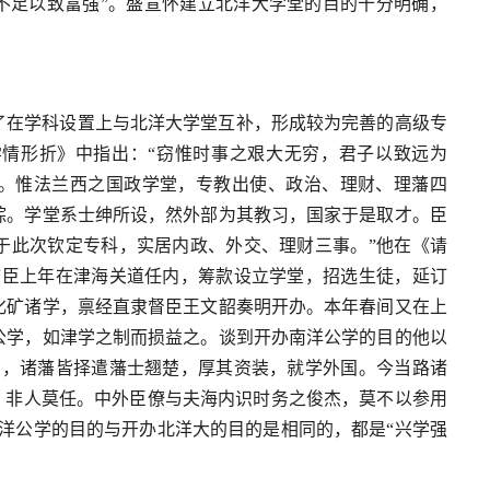
不足以致富强”。盛宣怀建立北洋大学堂的目的十分明确，
为了在学科设置上与北洋大学堂互补，形成较为完善的高级专
情形折》中指出：“窃惟时事之艰大无穷，君子以致远为
。惟法兰西之国政学堂，专教出使、政治、理财、理藩四
综。学堂系士绅所设，然外部为其教习，国家于是取才。臣
于此次钦定专科，实居内政、外交、理财三事。”他在《请
“臣上年在津海关道任内，筹款设立学堂，招选生徒，延订
化矿诸学，禀经直隶督臣王文韶奏明开办。本年春间又在上
公学，如津学之制而损益之。谈到开办南洋公学的目的他以
利，诸藩皆择遣藩士翘楚，厚其资装，就学外国。今当路诸
，非人莫任。中外臣僚与夫海内识时务之俊杰，莫不以参用
洋公学的目的与开办北洋大的目的是相同的，都是“兴学强