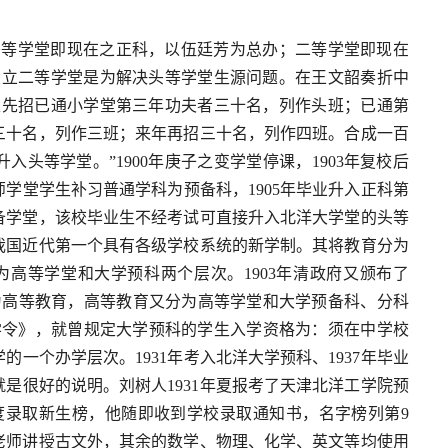
头等学堂即现在之正科，以伍廷芳为总办；二等学堂即现在
设立二等学堂是为解决头等学堂生源问题。在王文韶奏折中
处先招已通小学堂第三年功夫者三十名，列作头班；已通第
三十名，列作三班；来年再招三十名，列作四班。合成一百
头等学堂。”1900年庚子之变学堂停课，1903年复校后
学堂学生补习普通学科为预备科，1905年毕业升入正科第
备学堂，该校毕业生不经考试可直接升入北洋大学堂的头等
是我国近代第一个具有各级学校系统的新学制。其将教育分为
为高等学堂和大学预科两个层次。1903年清政府又颁布了
为高等教育，高等教育又分为高等学堂和大学预备科、分科
大学令》，就曾规定大学预科的学生入学资格为：须在中学校
一个办学层次。1931年考入北洋大学预科、1937年毕业
是很好的说明。刘树人1931年夏报考了天津北洋工学院预
年度录取新生榜，他随即收到学校录取通知书，名字榜列第9
老师讲授古文外，其余的数学、物理、化学、英文等均使用