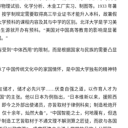
理试验、化学分析、木金工厂实习、制图等。1933 年暑
，按学制规定需要取得高三毕业证书才能升入本科，故暑假
大学预科的课程内容及其与中学的区别。北洋大学是学习美
科生源就开办有预科。“美国对中国高等教育的影响是显著
。”
受到“中体西用”的限制，而是根据国家与民族的需要凸显
承了中国传统文化中的家国情怀，是中国大学独有的精神特
在储才，储才必先兴学……伏查自强之道，以作育人才为
国”的主张。他以日本为例指出，“日本维新以来，援照西
；即今之外部出使诸员，亦皆取材于律例科矣；制造枪炮开
仅十余年，灿然大备”，“中国智能之士，何地蔑有，但选
于制造工艺皆取材于不通文理不解测算之匠徒，而欲与各国