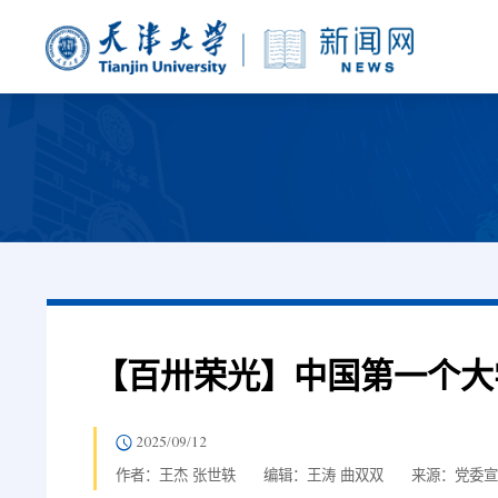
【百卅荣光】中国第一个大
2025/09/12
作者：王杰 张世轶
编辑：王涛 曲双双
来源：党委