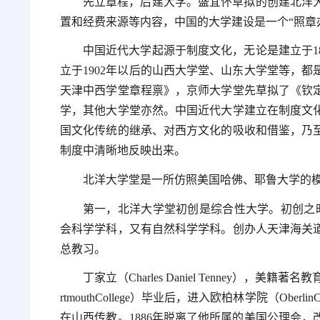
先立章程，后建大学。盛宜怀草拟的创建北洋
置和经费来源等内容，中国的大学建设是一个“照章
中国近代大学起源于制度文化，无论是建立于18
立于1902年以后的山西大学堂、山东大学堂等，
天津中西学堂章程禀》，京师大学堂先草拟了《钦
学，其他大学堂亦然。中国近代大学建立在制度文
国文化传统的继承、对西方文化的吸收和借鉴，乃
制度中清晰地反映出来。
北洋大学堂是一所仿照美国哈佛、耶鲁大学的
第一，北洋大学堂初创是综合性大学。初创之
会科学学科，又有自然科学学科。创办人天津海关
总教习。
丁家立（Charles Daniel Tenney），
rtmouthCollege）毕业后，进入欧柏林学院（Ober
在山西传教。1886年脱离了他所属的美国公理会