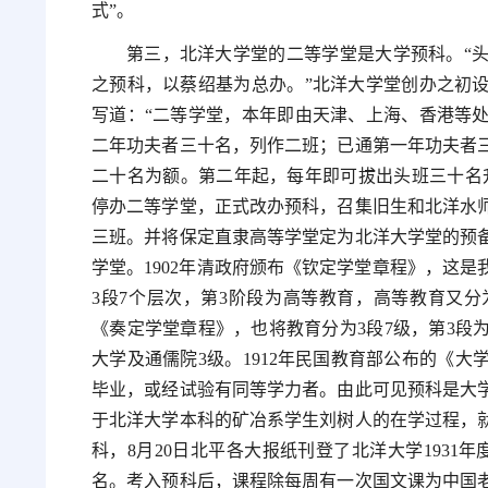
式”。
第三，北洋大学堂的二等学堂是大学预科。“
之预科，以蔡绍基为总办。”北洋大学堂创办之初
写道：“二等学堂，本年即由天津、上海、香港等
二年功夫者三十名，列作二班；已通第一年功夫者
二十名为额。第二年起，每年即可拔出头班三十名升入
停办二等学堂，正式改办预科，召集旧生和北洋水师
三班。并将保定直隶高等学堂定为北洋大学堂的预
学堂。1902年清政府颁布《钦定学堂章程》，这
3段7个层次，第3阶段为高等教育，高等教育又分
《奏定学堂章程》，也将教育分为3段7级，第3段
大学及通儒院3级。1912年民国教育部公布的《
毕业，或经试验有同等学力者。由此可见预科是大学的
于北洋大学本科的矿冶系学生刘树人的在学过程，就
科，8月20日北平各大报纸刊登了北洋大学1931
名。考入预科后，课程除每周有一次国文课为中国