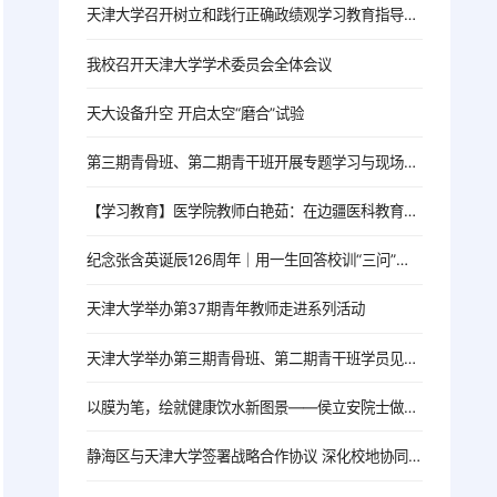
天津大学召开树立和践行正确政绩观学习教育指导督导工作推进会
我校召开天津大学学术委员会全体会议
天大设备升空 开启太空“磨合”试验
第三期青骨班、第二期青干班开展专题学习与现场教学活动
【学习教育】医学院教师白艳茹：在边疆医科教育一线践行育人初心
纪念张含英诞辰126周年｜用一生回答校训“三问”的北洋老校长
天津大学举办第37期青年教师走进系列活动
天津大学举办第三期青骨班、第二期青干班学员见面会
以膜为笔，绘就健康饮水新图景——侯立安院士做客院士大讲堂
静海区与天津大学签署战略合作协议 深化校地协同 共启发展新篇