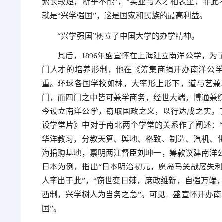
絜长较短，断乎不能”，“实业与人才相表里，非此
就是“兴学强国”，这是国家和民族的最高利益。
“兴学强国”树立了中国大学的办学精神。
其后，1896年盛宣怀在上海建立南洋公学，
门人才的培养形制，他在《筹集商捐开办南洋公学
重。环球各国学校如林，大率形上形下，道与艺兼
门，而四门之中皆可兼学商务，经世大端，博通兼
今设立南洋公学，窃取国政之义，以行达成之实。
设学堂片》中对于南北两个学堂的关系作了阐述：
华洋教习，分教天算、舆地、格致、制造、汽机、
海捐购基地，禀明两江督臣刘坤一，筹款议建南洋
日本为例，指出“日本明治初元，魔岛马关战屡失
人率出于此”，“窃世变日棘，庶政维新，自强万端
西制，兴学树人为当务之急”。可见，盛宣怀开办南
国”。