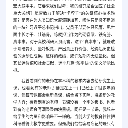
宏大叙事中。它要求我们思考：我的研究是否回应了社会
重大关切？是否致力于解决“卡脖子”的关键核心技术难
题？是否在为人类知识大厦添砖加瓦，哪怕只是微不足道
的一块？习近平总书记指出，党员干部要在经风雨、见世
面中长才干、壮筋骨，练就担当作为的硬脊梁、铁肩膀、
真本事。对于高校科研人员而言，这个“真本事”，就是敢
于啃硬骨头、坐冷板凳，产出真正有价值、经得起历史检
验的原创性成果。这样的政绩，或许短期内无法量化，但
其长远价值和社会贡献，远非几篇“短平快”的论文所能比
拟。
我曾看到有的老师在拿本科的教学内容去给研究生上
课，也看到有的老师即便是在上一门已经上了很多年的
课，但每节课都会重新备课，结合当下实际，准备新的教
学内容；有看到有的老师一节课没有一个字的板书，也看
到有的老师会写满整整四块黑板。同样是一节课，我想带
给学生的力量和影响是不一样的。当前大学的教育往往把
科研看得比教学更重要。但是我们恰恰容易忘记的是只有