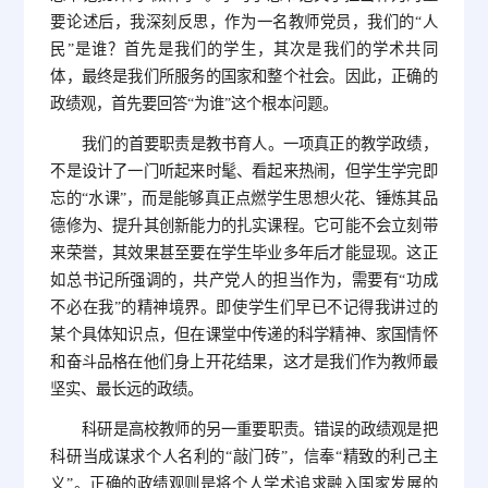
要论述后，我深刻反思，作为一名教师党员，我们的“人
民”是谁？首先是我们的学生，其次是我们的学术共同
体，最终是我们所服务的国家和整个社会。因此，正确的
政绩观，首先要回答“为谁”这个根本问题。
我们的首要职责是教书育人。一项真正的教学政绩，
不是设计了一门听起来时髦、看起来热闹，但学生学完即
忘的“水课”，而是能够真正点燃学生思想火花、锤炼其品
德修为、提升其创新能力的扎实课程。它可能不会立刻带
来荣誉，其效果甚至要在学生毕业多年后才能显现。这正
如总书记所强调的，共产党人的担当作为，需要有“功成
不必在我”的精神境界。即使学生们早已不记得我讲过的
某个具体知识点，但在课堂中传递的科学精神、家国情怀
和奋斗品格在他们身上开花结果，这才是我们作为教师最
坚实、最长远的政绩。
科研是高校教师的另一重要职责。错误的政绩观是把
科研当成谋求个人名利的“敲门砖”，信奉“精致的利己主
义”。正确的政绩观则是将个人学术追求融入国家发展的