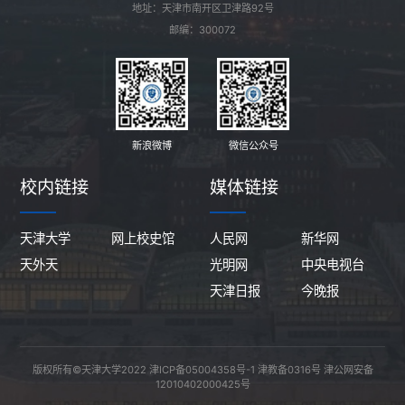
地址：天津市南开区卫津路92号
邮编：300072
新浪微博
微信公众号
校内链接
媒体链接
天津大学
网上校史馆
人民网
新华网
天外天
光明网
中央电视台
天津日报
今晚报
版权所有©天津大学2022
津ICP备05004358号-1
津教备0316号
津公网安备
12010402000425号