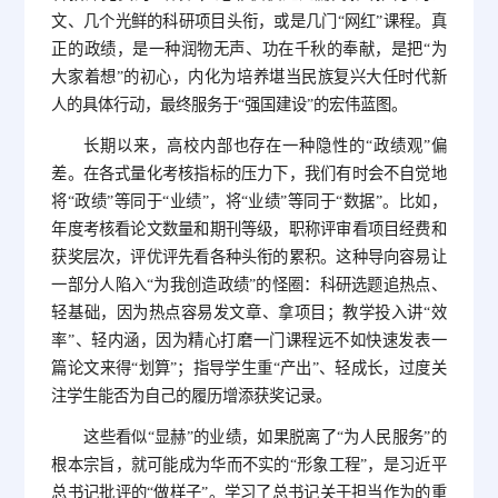
文、几个光鲜的科研项目头衔，或是几门“网红”课程。真
正的政绩，是一种润物无声、功在千秋的奉献，是把“为
大家着想”的初心，内化为培养堪当民族复兴大任时代新
人的具体行动，最终服务于“强国建设”的宏伟蓝图。
长期以来，高校内部也存在一种隐性的“政绩观”偏
差。在各式量化考核指标的压力下，我们有时会不自觉地
将“政绩”等同于“业绩”，将“业绩”等同于“数据”。比如，
年度考核看论文数量和期刊等级，职称评审看项目经费和
获奖层次，评优评先看各种头衔的累积。这种导向容易让
一部分人陷入“为我创造政绩”的怪圈：科研选题追热点、
轻基础，因为热点容易发文章、拿项目；教学投入讲“效
率”、轻内涵，因为精心打磨一门课程远不如快速发表一
篇论文来得“划算”；指导学生重“产出”、轻成长，过度关
注学生能否为自己的履历增添获奖记录。
这些看似“显赫”的业绩，如果脱离了“为人民服务”的
根本宗旨，就可能成为华而不实的“形象工程”，是习近平
总书记批评的“做样子”。学习了总书记关于担当作为的重