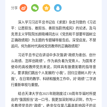
分享
深入学习习近平总书记在《求是》杂志刊登的《习近
平：让愿担当、敢担当、善担当蔚然成风》的论述，及马
克思主义学院院长颜晓峰同志以《党员和干部要牢固树立
正确政绩观》为主题的专题辅导报告后，深受启发，不禁
追问，何为新时代高校党员教师的正确政绩观？
习近平总书记在讲话中多次强调“政绩为谁创、创什
么政绩、怎样创政绩”，作为肩负着为党育人、为国育才
使命的高校教师党员来说，同样具有振聋发聩的指导意
义。要求我们跳出个人发展的“小我”，回归立德树人的“大
我”，在日常的教学、科研和服务工作中，对“政绩”二字进
行重新审视与重塑。
结合天津大学在2025年刚刚度过130周年华诞时所提
出的“强国担当”这一口号，我更加深刻地认识到，作为一
名教师党员的“政绩”，绝非仅仅是几篇高影响因子的论