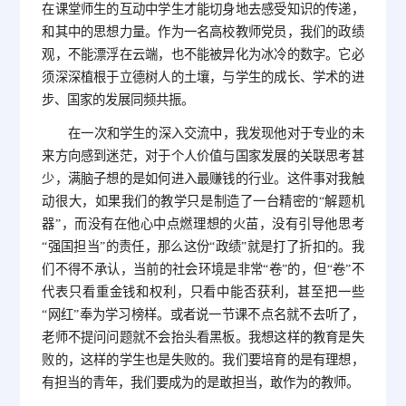
在课堂师生的互动中学生才能切身地去感受知识的传递，
和其中的思想力量。作为一名高校教师党员，我们的政绩
观，不能漂浮在云端，也不能被异化为冰冷的数字。它必
须深深植根于立德树人的土壤，与学生的成长、学术的进
步、国家的发展同频共振。
在一次和学生的深入交流中，我发现他对于专业的未
来方向感到迷茫，对于个人价值与国家发展的关联思考甚
少，满脑子想的是如何进入最赚钱的行业。这件事对我触
动很大，如果我们的教学只是制造了一台精密的“解题机
器”，而没有在他心中点燃理想的火苗，没有引导他思考
“强国担当”的责任，那么这份“政绩”就是打了折扣的。我
们不得不承认，当前的社会环境是非常“卷”的，但“卷”不
代表只看重金钱和权利，只看中能否获利，甚至把一些
“网红”奉为学习榜样。或者说一节课不点名就不去听了，
老师不提问问题就不会抬头看黑板。我想这样的教育是失
败的，这样的学生也是失败的。我们要培育的是有理想，
有担当的青年，我们要成为的是敢担当，敢作为的教师。