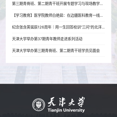
第三期青骨班、第二期青干班开展专题学习与现场教学活动
【学习教育】医学院教师白艳茹：在边疆医科教育一线践行育人初心
纪念张含英诞辰126周年｜用一生回答校训“三问”的北洋老校长
天津大学举办第37期青年教师走进系列活动
天津大学举办第三期青骨班、第二期青干班学员见面会