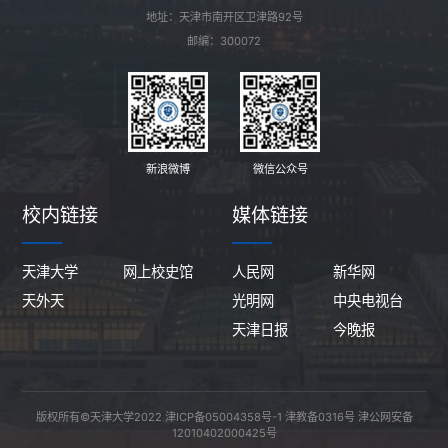
地址：天津市南开区卫津路92号
邮编：300072
新浪微博
微信公众号
校内链接
媒体链接
天津大学
网上校史馆
人民网
新华网
天外天
光明网
中央电视台
天津日报
今晚报
版权所有©天津大学2022
津ICP备05004358号-1
津教备0316号
津公网安备
12010402000425号