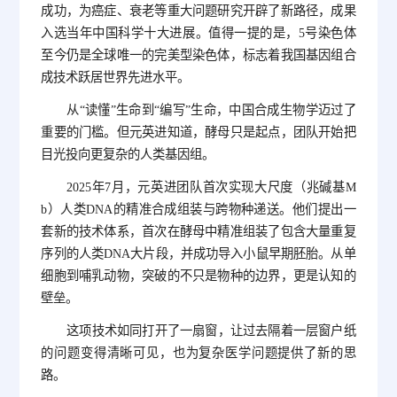
成功，为癌症、衰老等重大问题研究开辟了新路径，成果
入选当年中国科学十大进展。值得一提的是，5号染色体
至今仍是全球唯一的完美型染色体，标志着我国基因组合
成技术跃居世界先进水平。
从“读懂”生命到“编写”生命，中国合成生物学迈过了
重要的门槛。但元英进知道，酵母只是起点，团队开始把
目光投向更复杂的人类基因组。
2025年7月，元英进团队首次实现大尺度（兆碱基M
b）人类DNA的精准合成组装与跨物种递送。他们提出一
套新的技术体系，首次在酵母中精准组装了包含大量重复
序列的人类DNA大片段，并成功导入小鼠早期胚胎。从单
细胞到哺乳动物，突破的不只是物种的边界，更是认知的
壁垒。
这项技术如同打开了一扇窗，让过去隔着一层窗户纸
的问题变得清晰可见，也为复杂医学问题提供了新的思
路。