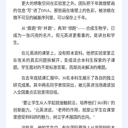
更大的想象空间在实验室之外。团队把千年敦煌壁画
的信息“写”进了DNA，那些画在墙壁上的色彩，被浓缩在
微不可见的碱基序列里，可以保存上千年。
从“跟跑”到“并跑”，再到“领跑”——合成生物学，已
成为一张闪亮的名片。但元英进更看重的，是讲台和学
生。
在元英进的课堂上，没有照本宣科。他把实验室里正
在攻关的真实问题拆解开，变成适合本科生探索的子课
题。学生面对的不是标准答案，而是尚未解决的难题。
在去年底结课汇报中，30名本科生展示了各自的独立
研究成果。其中两名同学表现突出，被元英进当场邀请加
入全国重点实验室项目组。
“要让学生从入学起就接触前沿，培养他们‘从0到1’的
创新能力。”元英进说，“老师的作用，就是让学生在课堂
里感受到科研的魅力，树立学术报国的志向。”
这些年，他的学生中，有在国际赛场上从容答辩的本