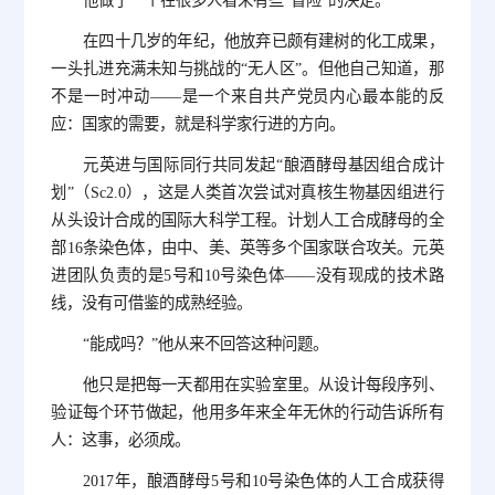
他做了一个在很多人看来有些“冒险”的决定。
在四十几岁的年纪，他放弃已颇有建树的化工成果，
一头扎进充满未知与挑战的“无人区”。但他自己知道，那
不是一时冲动——是一个来自共产党员内心最本能的反
应：国家的需要，就是科学家行进的方向。
元英进与国际同行共同发起“酿酒酵母基因组合成计
划”（Sc2.0），这是人类首次尝试对真核生物基因组进行
从头设计合成的国际大科学工程。计划人工合成酵母的全
部16条染色体，由中、美、英等多个国家联合攻关。元英
进团队负责的是5号和10号染色体——没有现成的技术路
线，没有可借鉴的成熟经验。
“能成吗？”他从来不回答这种问题。
他只是把每一天都用在实验室里。从设计每段序列、
验证每个环节做起，他用多年来全年无休的行动告诉所有
人：这事，必须成。
2017年，酿酒酵母5号和10号染色体的人工合成获得