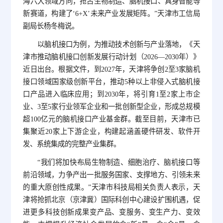
海六大领域方向，抢占生物制造、脑机接口、具身智能等
新赛道，构建了‘6+X’未来产业发展矩阵。”天津市工信局
副局长杨冬梅说。
以脑机接口为例，为推动技术创新与产业落地，《天
津市推动脑机接口创新发展行动计划（2026—2030年）》
近日出台。根据文件，到2027年，天津将争创2至3家脑机
接口领域国家级创新平台，推动5种以上非侵入式脑机接
口产品进入临床应用；到2030年，将引育1至2家上市企
业、3至5家行业领军企业和一批创新型企业，形成总规模
超100亿元的脑机接口产业基金群。截至目前，天津市已
集聚近20家上下游企业，构建起涵盖硬件研发、软件开
发、系统集成的完整产业集群。
“我们将加快布局生物制造、细胞治疗、脑机接口等
前沿领域，力争产出一批服务国家、支撑地方、引领未来
的重大原创性成果。”天津市科技局相关负责人表示，天
津将抢抓北京（京津冀）国际科创中心建设扩围机遇，促
进更多科技创新成果变产品、变服务、变生产力、变效