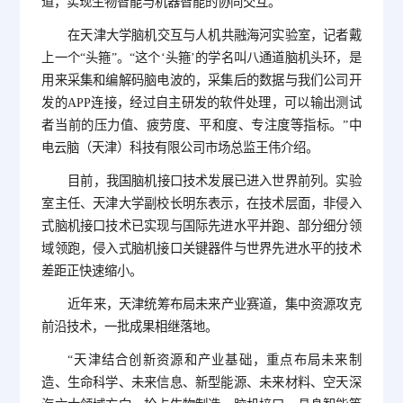
道，实现生物智能与机器智能的协同交互。
在天津大学脑机交互与人机共融海河实验室，记者戴
上一个“头箍”。“这个‘头箍’的学名叫八通道脑机头环，是
用来采集和编解码脑电波的，采集后的数据与我们公司开
发的APP连接，经过自主研发的软件处理，可以输出测试
者当前的压力值、疲劳度、平和度、专注度等指标。”中
电云脑（天津）科技有限公司市场总监王伟介绍。
目前，我国脑机接口技术发展已进入世界前列。实验
室主任、天津大学副校长明东表示，在技术层面，非侵入
式脑机接口技术已实现与国际先进水平并跑、部分细分领
域领跑，侵入式脑机接口关键器件与世界先进水平的技术
差距正快速缩小。
近年来，天津统筹布局未来产业赛道，集中资源攻克
前沿技术，一批成果相继落地。
“天津结合创新资源和产业基础，重点布局未来制
造、生命科学、未来信息、新型能源、未来材料、空天深