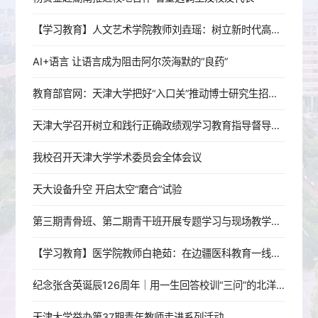
【学习教育】人文艺术学院教师刘垚瑶：树立新时代高校党员教师的正确政绩观
AI+语言 让语言成为阻击阿尔茨海默的“良药”
教育部官网：天津大学把好“入口关”推动博士研究生招生提质增效
天津大学召开树立和践行正确政绩观学习教育指导督导工作推进会
我校召开天津大学学术委员会全体会议
天大设备升空 开启太空“磨合”试验
第三期青骨班、第二期青干班开展专题学习与现场教学活动
【学习教育】医学院教师白艳茹：在边疆医科教育一线践行育人初心
纪念张含英诞辰126周年｜用一生回答校训“三问”的北洋老校长
天津大学举办第37期青年教师走进系列活动