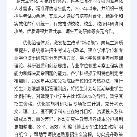
“多元立体化”考核评价体系，科学把脉不同专项的差异化
人才需求，精准评估考生能力。2025年以来，共组织一线
招生考试60余场，实现人才选拔与培养前置化、精准化和
实效化的有机统一，有效推动校校、校企、校所科研协同
攻关、优质课程共建共享、师生互访研修等多元合作。
优化治理体系，激发招生改革“新动能”。聚焦生源质
量提升，系统推进招生考试方式改革，建立学术学位和专
业学位博士研究生分类选拔方案，学术学位侧重考察基础
理论、科研潜质和创新思维，专业学位侧重考察工程实践
能力和解决复杂问题的能力。各学科根据学科特色制定考
核细则，2026年共发布52项院级单位招生考核办法。推行
招生计划限额限招管理制度，将招生计划与延期毕业学生
比例挂钩，对延期毕业学生占比超过20%的导师，暂停其
招生资格。优化实施科研项目专项招生计划，充分考虑
文、理、工、医不同学科专业在培养目标、资源投入及科
研成本等方面的差异，推动研究生教育培养成本分担机制
更加精准、公平、高效。创编《博士研究生招生政策“明
白纸”》，帮助导师快速熟悉招生全流程，切实提升政策