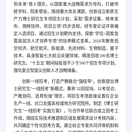
到未来”育人理念，以国家重大战略需求为导向，打破传
统学科、院系壁垒，围绕重大攻关课题，创新设立新质生
产力博士研究生专项招生计划，采取“需求征集、榜单发
布、揭榜挂帅、项目立项”四步流程，经专家论证评审确
定入选项目，通过招生计划靶向支持，探索“学位+国家急
需高层次人才培养专项”的培养模式变革。2026年聚焦低
空经济、航空航天、新能源、先进材料、生物制造、量子
技术、具身智能七大前沿关键领域，精准招收100名博士
研究生。“十五五”期间拟投放不少于500个招生专项计划，
强化复合型拔尖创新人才战略储备。
创新一线招考，打造产教融合“强纽带”。创新提出博
士研究生“一线招考”新模式，秉承“以招促培、以考促合、
产教协同、选育衔接”理念，将招生考场直接设置在企业
生产一线、对口支援高校或地方研究院所。制定《博士研
究生“一线招考”实施方案》，与合作单位联合成立招考工
作组，围绕实际技术难题和区域发展需求设计考核内容，
共同确定个性化招考方案。建立校企专家共同评审机制和