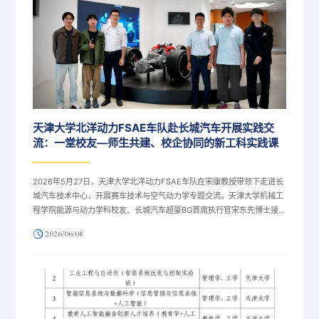
天津大学北洋动力FSAE车队赴长城汽车开展实践交
流：一堂校友—师生共建、校企协同的新工科实践课
2026年5月27日，天津大学北洋动力FSAE车队在宋康教授带领下走进长
城汽车技术中心，开展赛车技术与空气动力学专题交流。天津大学机械工
程学院能源与动力学科校友、长城汽车超豪BG首席执行官宋东先博士接
待了母校师生，并组织企业技术专家围绕FSAE赛车设计、GT3赛车技术
2026/06/08
和车队建设经验开展深入交流。此次活动得到了长城汽车的大力支持，既
是天津大学学生科创团队走进企业真实工程场景的一次技术实践，也是校
友力量和民族企业共同助力高校新工科人才培养的生动案例。当日上午，
车队师生抵达长城汽车技...