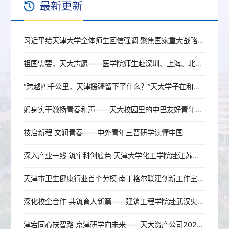
最新更新
习近平给天津大学全体师生回信强调 聚焦国家重大战略需求提高人才培养质量 更好服务经济社会发展
祖国需要，天大志愿——医学院师生赴深圳、上海、北京开展就业行活动
“跨越四千公里，天津援疆留下了什么？”天大学子在和田地区找到了答案
躬身实干激扬青春和声——天大校园里的中巴友好青年使者
技启新程 文润青春——中外青年三晋研学读懂中国
深入产业一线 筑牢科创底色 天津大学化工学院赴江苏开展暑期实践
天津市卫生健康行业首个劳模·南丁格尔联建创新工作室成立
深化校企合作 共筑育人新篇——建筑工程学院赴武汉央企走访调研
津宕同心扶智路 京津研学向未来——天大资产公司2026年宕昌师生研学活动圆满结束