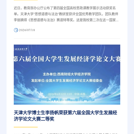
近日，教育部办公厅公布了第四届全国高校思政课教学展示活动获奖名
单。天津大学“思想道德与法治”教研室获评全国优秀教学团队，团队教师
李丽摘得《思想道德与法治》赛道特等奖。这是我校第二次在这一国家级
思政课顶尖赛事中斩获特等奖，再次彰显了天大思政课建设的硬核实力与
2026/07/18
育人实效。本届赛事自2025年6月启动，全国811支教学团队经资格初
审、网络评审、现场展示评审及专家会评等环节层层选拔，竞争激烈。天
大参赛团队凭借扎实的教学功底与创新设计，从全国思政教学骨干中脱颖
而出，一举拿下两项重磅荣誉。对...
天津大学博士生李扬帆荣获第六届全国大学生发展经
济学论文大赛二等奖