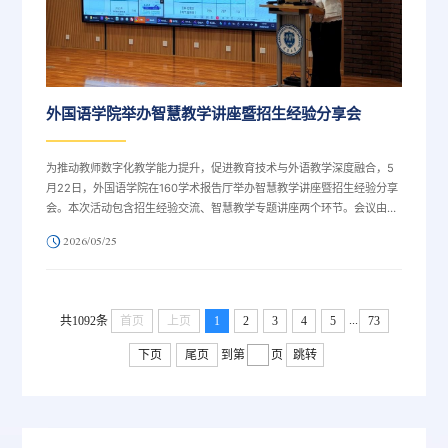
外国语学院举办智慧教学讲座暨招生经验分享会
为推动教师数字化教学能力提升，促进教育技术与外语教学深度融合，5
月22日，外国语学院在160学术报告厅举办智慧教学讲座暨招生经验分享
会。本次活动包含招生经验交流、智慧教学专题讲座两个环节。会议由外
国语学院党委副书记常慧主持会上，常慧介绍了海南省近年来招生工作情
2026/05/25
况，解读2026年招生工作重点，明确招生工作方向，为学院教师做好海
南招生工作夯实基础。大学英语教学一部主任刘蕾以“招生工作实践、难
点剖析与提质举措”为题，分享2026年4月赴海南招生宣传的实践经验。
...
共1092条
首页
上页
1
2
3
4
5
73
下页
尾页
到第
页
跳转