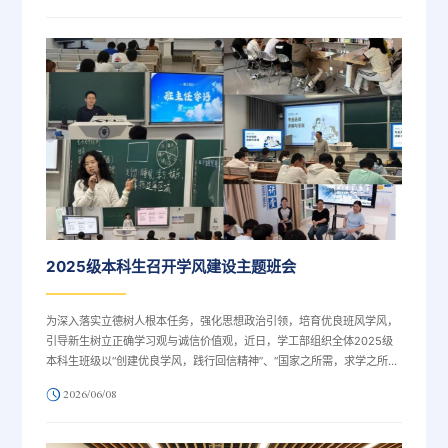
院长金凤娟、天津医院教学科科长张海红、武警特色医学中心医研部教师
赵柄驎及各专业课程负责人、骨干教师、教学秘书等出席会议。会议由王
海云主持。王海云在开幕致辞中表示，...
2025级本科生召开学风建设主题班会
为深入落实立德树人根本任务，强化思想政治引领，培育优良班风学风，
引导新生树立正确学习观与诚信价值观，近日，学工部组织全体2025级
本科生班级以“创建优良学风，践行回信精神”、“国家之所需，求学之所
向”为主题，开展学风建设主题班会。各学院（部）立足学科特点和学生
2026/06/08
实际，围绕思想认识、行为习惯、朋辈引领和目标规划等方面，引导学生
把个人成长融入国家发展大局。围绕专业选择与成长规划，电气自动化与
信息工程学院紧扣主修专业确认节点，系统解读分流政策、培养方案和填