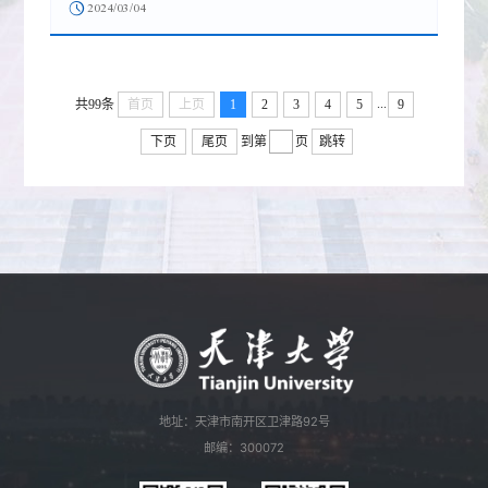
2024/03/04
...
共99条
首页
上页
1
2
3
4
5
9
下页
尾页
到第
页
跳转
地址：天津市南开区卫津路92号
邮编：300072