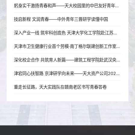
躬身实干激扬青春和声——天大校园里的中巴友好青年使者
技启新程 文润青春——中外青年三晋研学读懂中国
深入产业一线 筑牢科创底色 天津大学化工学院赴江苏开展暑期实践
天津市卫生健康行业首个劳模·南丁格尔联建创新工作室成立
深化校企合作 共筑育人新篇——建筑工程学院赴武汉央企走访调研
津宕同心扶智路 京津研学向未来——天大资产公司2026年宕昌师生研学活动圆满结束
重走长征路，天大实践队在赣南老区书写青春答卷