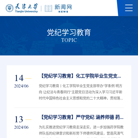
党纪学习教育
TOPIC
14
【党纪学习教育】化工学院毕业生党支部举办“学条例 明方向 让纪法与青春同行”主题党日活动
2024/06
党纪学习教育丨化工学院毕业生党支部举办“学条例 明方
向 让纪法与青春同行”主题党日活动为深入学习习近平新
时代中国特色社会主义思想和党的二十大精神，贯彻落实
习近平总书记关于党的纪律建设的重要论述，推动党纪学
习教育走深走实，6月11日上午，天津大学化工学院举办
13
【党纪学习教育】严守党纪 涵养师德 药学院教工第一党支部和第二党支部联合组织党纪学习教育主题党日活动
“学条例 明方向 让纪法与青春同行”主题党日活动。天津
大学党委副书记雷鸣、化工学院党委书记汪怀远出席活
2024/06
为扎实推进党纪学习教育走深走实，进一步加强药学院教
动，党委学工部副部长史慧、化工学院党委副书
师队伍的纪律意识和新形势下师德师风建设，营造风清气