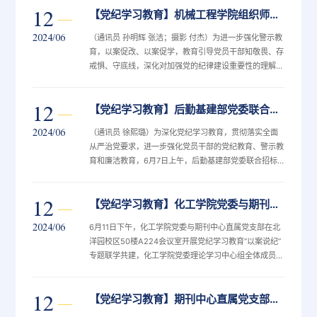
12
【党纪学习教育】机械工程学院组织师生党员参观津南区警示教育主题展
新修订的《条例》的特点以及学习贯彻《条例》的要求，
通过列举大量详实的案例，尤其是结合高校师生可能会遇
2024/06
（通讯员 孙明辉 张洁；摄影 付杰）为进一步强化警示教
到的实际情况对新修订的《条例》进行了详细解读，带领
育，以案促改、以案促学，教育引导党员干部知敬畏、存
与会
戒惧、守底线，深化对加强党的纪律建设重要性的理解，
6月11日下午，机械工程学院组织师生党员赴津南区纪律
检查委员会参观警示教育主题展。机械工程学院党委书记
12
【党纪学习教育】后勤基建部党委联合招标办党支部参观全面从严治党主题教育展
孙涛及师生党员代表近40人参加。津南区警示教育主题
展以习近平新时代中国特色社会主义思想和党的二十大精
2024/06
（通讯员 徐熙璐）为深化党纪学习教育，贯彻落实全面
神为指导，以党的政治建设为统领，坚持党性党风
从严治党要求，进一步强化党员干部的党纪教育、警示教
育和廉洁教育，6月7日上午，后勤基建部党委联合招标
办党支部赴天津市警示教育中心参观全面从严治党主题教
育展。天津大学校长助理、后勤基建部部长刘秀国，后勤
12
【党纪学习教育】化工学院党委与期刊中心直属党支部开展党纪学习教育专题联学共建
基建部党委书记汪菲，招标办党支部副书记、纪委委员田
志宏带队，后勤基建部部党委委员、部纪委委员、支部书
2024/06
6月11日下午，化工学院党委与期刊中心直属党支部在北
记、正科级干部及招标办党支部参加了参观。“全面从严
洋园校区50楼A224会议室开展党纪学习教育“以案说纪”
专题联学共建，化工学院党委理论学习中心组全体成员、
期刊中心直属党支部成员共十余人参会，会议由化工学院
党委书记汪怀远主持。会上，与会人员围绕《行止集》和
12
【党纪学习教育】期刊中心直属党支部与财务处党支部开展 党纪学习教育联学
《警示录》内容，结合本人工作实际选取其中典型案例，
从案例介绍、案例剖析、案例启示几方面逐一发言分享学