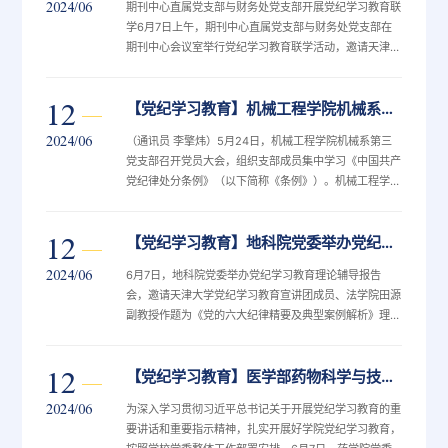
2024/06
期刊中心直属党支部与财务处党支部开展党纪学习教育联
习体会，通过以案促学，进一步加深了与会人员
学6月7日上午，期刊中心直属党支部与财务处党支部在
期刊中心会议室举行党纪学习教育联学活动，邀请天津大
学党纪学习教育宣讲团成员、马克思主义学院杨卫芳老师
作题为《准确把握新修订〈中国共产党纪律处分条例〉的
12
【党纪学习教育】机械工程学院机械系第三党支部组织学习《中国共产党纪律处分条例》
鲜明特点》的理论学习辅导报告。财务处副处长韩琳琳，
期刊中心直属党支部书记、期刊中心主任陈金龙、期刊中
2024/06
（通讯员 李擎炜）5月24日，机械工程学院机械系第三
心直属党支部全体党员及财务处党支部委员会委员参加了
党支部召开党员大会，组织支部成员集中学习《中国共产
党纪律处分条例》（以下简称《条例》）。机械工程学院
院长王延辉同志参加了本次党员大会，并带领支部成员对
《条例》第二编分则中的第六章至第八章共七十二条进行
12
【党纪学习教育】地科院党委举办党纪学习教育专题辅导报告会
了精读学习。王延辉在领学过程中结合实际案例对《条
例》进行了深入解读。他指出，《条例》突出政治纪律和
2024/06
6月7日，地科院党委举办党纪学习教育理论辅导报告
政治规矩，对违反政治纪律行为的处分规定更加充实、表
会，邀请天津大学党纪学习教育宣讲团成员、法学院田源
副教授作题为《党的六大纪律精要及典型案例解析》理论
辅导报告。地科院师生党员及积极分子代表参加报告会，
党委书记徐延平主持。
12
【党纪学习教育】医学部药物科学与技术学院组织举办党纪学习教育专题党课
2024/06
为深入学习贯彻习近平总书记关于开展党纪学习教育的重
要讲话和重要指示精神，扎实开展好学院党纪学习教育，