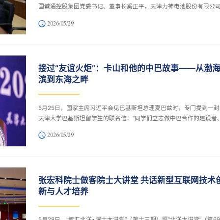
国诚通控股集团党委书记、董事长奚正平，天津力神电池股份有限公
委书记、董事长张强一行到访天津大学。天津大学校长柴立元在北洋
2026/05/29
区与来宾座谈交流。
接过“友谊火炬”：卡山和他的中巴故事——从渤
滨到东海之畔
5月25日，国家主席习近平会见巴基斯坦总理夏巴兹时，专门提到一封
天津大学巴基斯坦留学生的联名信：“同学们立志做中巴合作的建设者
流的传播者、友谊的守护者。看到两国友好事业后继有人，我感到十
2026/05/29
慰。”作为联名信核心起草者之一、天津大学2019级土木工程专业博士
生，现任台州学院副教授的卡山（KHAN KASHAN）难掩激动：“习主
肯定，是对我们所有在华巴基斯坦学子的最大鼓舞。我会永远接好‘中
谊火炬手’的接力棒。”初心：跨山越海赴“天大”之约卡山与中国的故事
张宏科院士做客院士大讲堂 共话新型互联网技术
于他...
新与人才培养
5月28日，“智汇北洋•院士大讲堂”（第十三期）暨“北洋大讲堂”（第69