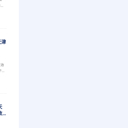
作报
院士
一场
息网
业迫
了新
天津
政治
干部
民族
研讨
专业
天
放