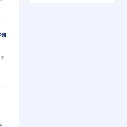
生的
im
绎着
课
学调
大学
表示
厦门
期待
情
协
发
成
果集