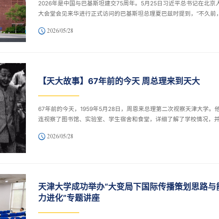
2026年是中国与巴基斯坦建交75周年。5月25日习近平总书记在北京
大会堂会见来华进行正式访问的巴基斯坦总理夏巴兹时提到，“不久前
收到天津大学巴基斯坦留学生的来信。同学们立志做中巴合作的建设
2026/05/28
交流的传播者、友谊的守护者。看到两国友好事业后继有人，我感到
欣慰。”这一重要指示不仅是对天津大学百余年来华留学教育与国际化
成就的充分肯定，更是对全校师生员工的巨大鼓舞和殷切嘱托，为学
新时代新征程上推进高水平对外开放、全面落实教育强国规划纲要指
前进方向、提供了根本遵...
【天大故事】67年前的今天 周总理来到天大
67年前的今天，1959年5月28日，周恩来总理第二次视察天津大学。
连视察了图书馆、实验室、学生宿舍和食堂，详细了解了学校情况，
学校负责人及部分教师进行座谈，对万余名师生作了重要报告。他指
2026/05/28
教育与生产劳动相结合，教育是主导方面……天津大学有好的学习条件
的学风，今后一定要控制数量，保证质量，更好地为社会主义建设服
周总理当天还重点考察了我校化工系重水浓缩研究实验室，对余国琮
研工作者说，现在有人要“卡脖子”，不让我们的反应堆运作，我们一定
一口气，不能让这个反...
天津大学成功举办“大变局下国际传播策划思路与
力进化”专题讲座