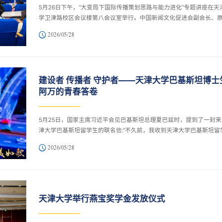
5月26日下午，“大变局下国际传播策划思路与能力进化”专题讲座在天
学卫津路校区会议楼第八会议室举行。中国新闻文化促进会副会长、
国日报社副总编辑王浩应邀来校作专题报告。讲座由党委宣传部、机
2026/05/28
委、国际合作与交流处联合主办。各学院（部）宣传委员、宣传干事
事秘书及机关管理干部代表参加。党委宣传部副部长尹伟主持讲座。
中，王浩结合多年国际新闻传播实践，围绕当前国际舆论格局变化、
传播能力建设路径以及人工智能时代传播生态变革等内容进行了深入
建设者 传播者 守护者——天津大学巴基斯坦博士
析。王浩以“大变局”为切入点，...
阿万的青春答卷
5月25日，国家主席习近平会见巴基斯坦总理夏巴兹时，提到了一封来
津大学巴基斯坦留学生的联名信:“不久前，我收到天津大学巴基斯坦留
的来信。同学们立志做中巴合作的建设者、交流的传播者、友谊的守
2026/05/28
者。看到两国友好事业后继有人，我感到十分欣慰。”作为联名信上第
签字的学生，天津大学建筑工程博士生穆阿兹·阿万十分激动：“主席的
托，是我前行的最大动力！”“今年是中巴建交75周年，主席肯定了我
做中巴合作的建设者、交流的传播者、友谊的守护者。我会用心珍惜
在中国收获的每一份友...
天津大学举行燕宝奖学金发放仪式