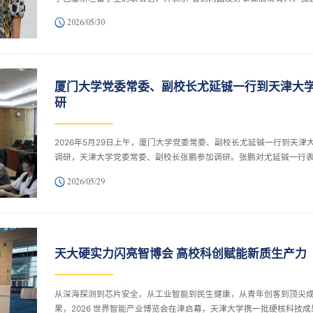
十分欣慰”。这封联名信汇聚了在天津大学学习的373名巴基斯坦留学
2026/05/30
心声，其中也包括电气自动化与信息工程学院博士生阿兰姆（Imad
Alam）与医学部卫生应急学院生物医学工程专业博士生纳亚步（Ibrah
Nayab）。作为这封集体心声的见证者与共鸣者，他们用实际行动演
属于青年一代的“角色变奏”。从天大校园的实验室，到陇南山区的乡村
厦门大学党委常委、副校长尤延铖一行到天津大
堂，这...
研
2026年5月29日上午，厦门大学党委常委、副校长尤延铖一行到天津
调研，天津大学党委常委、副校长张鹏参加调研。张鹏对尤延铖一行
欢迎，并介绍天津大学办学概况和近年来事业发展情况。他表示，自
2026/05/29
大学与天津大学签署战略合作协议以来，两校在诸多领域交流密切，
以本次交流为契机，持续深化两校合作。尤延铖介绍了厦门大学基本
况。他表示，天津大学近年来各项事业蓬勃发展，两校在多领域持续
作，希望未来进一步深化交流合作，实现优势互补、资源互通，共同
展。座谈交流会上，双方围绕科研管理...
天大硬实力闪亮智博会 高校科创赋能新质生产力
从深海探测到芯片安全，从工业智能到民生健康，从青年创客到顶尖
果，2026 世界智能产业博览会在津启幕，天津大学携一批硬核科技成