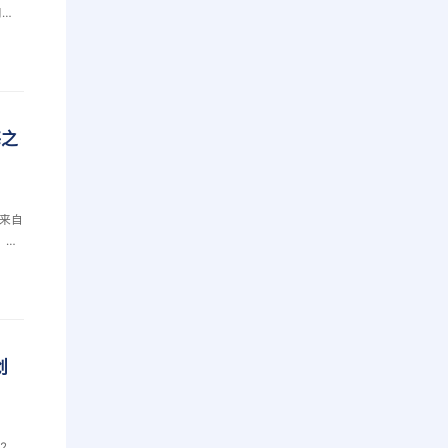
司党
园校
海之
来自
、交
分欣
毕业
席的
巴友
，始
创
2