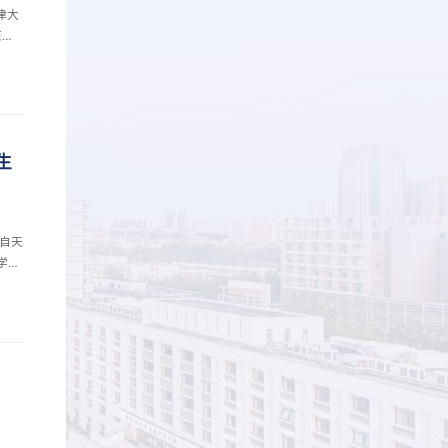
津大
原中
关党
、外
讲座
国际
分
生
自天
学生
护
一个
嘱
们要
自己