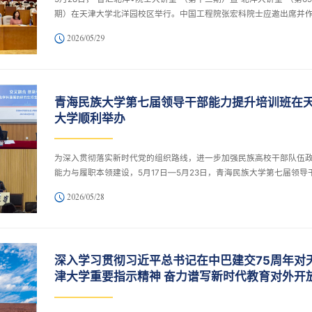
期）在天津大学北洋园校区举行。中国工程院张宏科院士应邀出席并
告，天津大学党委常委、常务副校长王天友出席活动并致辞。张宏科
2026/05/29
以《新型互联网技术研究与人才培养的思考》为题，为在场师生带来
高水平的学术盛宴。报告指出，在智慧交通等新业务场景下，传统信
络面临高移动、高安全和确定性等挑战，亟待进行技术创新，满足行
切需求。报告系统介绍了互联网体系架构演进及未来发展方向，探讨
青海民族大学第七届领导干部能力提升培训班在
时代创新型人才培养思路。...
大学顺利举办
为深入贯彻落实新时代党的组织路线，进一步加强民族高校干部队伍
能力与履职本领建设，5月17日—5月23日，青海民族大学第七届领导
能力提升培训班在天津大学远程与继续教育学院顺利举办。来自青海
2026/05/28
大学的各级领导干部齐聚天津大学，通过专题教学、现场研学、交流
等多种形式，圆满完成各项培训任务，实现了思想淬炼、政治历练与
训练的有机统一。
深入学习贯彻习近平总书记在中巴建交75周年对
津大学重要指示精神 奋力谱写新时代教育对外开
新篇章