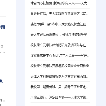
津宕同心扶智路 京津研学向未来——天大资产公司2026年宕昌师生研学活动圆满结束
产业
重走长征路，天大实践队在赣南老区书写青春答卷
感悟“两弹一星”精神 天大实践队探索让红色记忆在数字时代“活”起来
专题
天大实践队云端搭桥 让长征精神跨越千里
校长柴立元带队赴合肥研究院调研并与在皖校友座谈交流
，锲
，天
守实事求是本心 扬北洋学人风骨——写在周恒院士逝世一周年
举办
校长柴立元带队开展暑期校园安全专项检查
天津大学科技帮扶案例入选甘肃省东西部协作和中央单位定点帮扶典型案例汇编
色
我校第三期青骨班、第二期青干班赴正定开展集中培训
川渝三线行，泸定红军情——天津大学第十六期优秀青年教师暑期实践营赴重庆、四川开展红色学习和校企交流实践活动
津大
感到