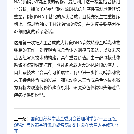
NA到哺乳动物细胞的转移。最后利用这一模型结合多组
学分析，捕获了胚胎早期外源DNA的时序性表观遗传修饰
重塑，例如DNA甲基化的从头合成，且优先发生在重复序
列上。该过程独立于H3K9me3修饰，并调控关键基因在
4-细胞期的转录激活。
这是第一次把人工合成的大片段DNA高效转移至哺乳动物
胚胎的工作，对理解合成染色体的调控与表达，以及未来
基因组写入技术的构建，具有重要价值。由于酵母核载体
系统不仅能稳定冻存，也具备承载更大DNA片段的潜力，
因此该技术平台具有可扩展性，有望进一步推动哺乳动物
人工染色体合成的发展。哺乳动物人工合成染色体技术将
为解析表观遗传修饰建立机制、研究染色体微缺失等遗传
疾病提供新模型。
上一条：
国家自然科学基金委员会管理科学部“十五五”宏
观管理与政策学科资助战略专题研讨会在天津大学成功召
开