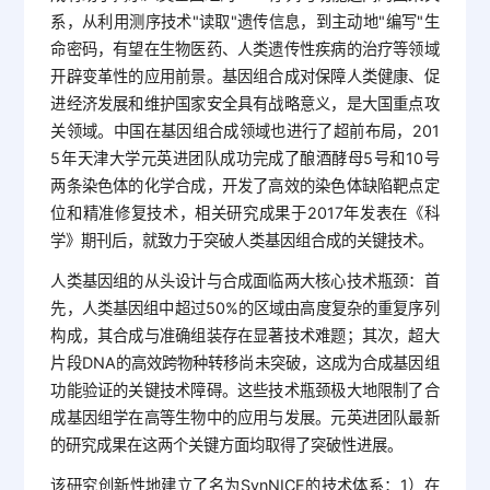
系，从利用测序技术"读取"遗传信息，到主动地"编写"生
命密码，有望在生物医药、人类遗传性疾病的治疗等领域
开辟变革性的应用前景。基因组合成对保障人类健康、促
进经济发展和维护国家安全具有战略意义，是大国重点攻
关领域。中国在基因组合成领域也进行了超前布局，201
5年天津大学元英进团队成功完成了酿酒酵母5号和10号
两条染色体的化学合成，开发了高效的染色体缺陷靶点定
位和精准修复技术，相关研究成果于2017年发表在《科
学》期刊后，就致力于突破人类基因组合成的关键技术。
人类基因组的从头设计与合成面临两大核心技术瓶颈：首
先，人类基因组中超过50%的区域由高度复杂的重复序列
构成，其合成与准确组装存在显著技术难题；其次，超大
片段DNA的高效跨物种转移尚未突破，这成为合成基因组
功能验证的关键技术障碍。这些技术瓶颈极大地限制了合
成基因组学在高等生物中的应用与发展。元英进团队最新
的研究成果在这两个关键方面均取得了突破性进展。
该研究创新性地建立了名为SynNICE的技术体系：1）在