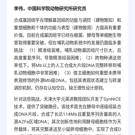
李伟，中国科学院动物研究所研究员
合成基因组学在理解基因组的功能与调控（建物致知）和
重塑细胞和个体的功能与表型（建物致用）方面具有重要
价值。目前合成基因组学已经在细菌、酵母等单细胞生物
里取得重要突破，但在哺乳动物系统中的发展仍面临多重
挑战：（1）精准组装难。哺乳动物基因组尺寸巨大，且
高度重复序列，导致精准组装困难；（2）跨物种递送效
率低下。将Mb以上的人工合成大片段DNA完整转移到哺
乳动物细胞中非常困难；（3）宿主细胞如何重塑未携带
表观修饰的外源Mb级DNA，包括其表观状态建立与转录
调控机制，仍存在认知空白，缺乏理性设计原则。
针对这些挑战，天津大学元英进教授团队开发了SynNICE
技术，提供了突破路径。该技术首先在酵母中逐级组装合
成DNA片段，合成了长达1.14Mb且重复序列含量高的人
源AZFa区域DNA；其次创新性地利用酵母细胞核作为天
然载体，将其完整递送至小鼠卵母细胞中，实现了合成D