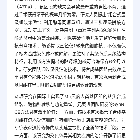
（AZFa），该区段的缺失会导致最严重的男性不育，通
过手术获得精子的概率几乎为零。研究人员提出“组合式层
级组装策略”：利用酵母同源重组，通过三步逐级拼接方
案，成功实现了这一复杂序列（重复序列占69.38%）在
酿酒酵母中的高效组装。团队突破性地开发完整酵母细胞
核分离技术，能够提取直径仅1微米的细胞核，不仅确保
了核内合成染色体不被降解，更维持了其染色质高级结构
特征，利用该方法提出的酵母细胞核可冷冻保存6个月以
上。研究团队通过显微注射技术，将合成基因组高效递送
至具有全能性分化潜能的小鼠早期胚胎，首次观察到合成
基因组在早期胚胎四细胞阶段启动转录的现象。
这项研究在国际上实现了Mb尺度人类基因组的从头合成
组装、跨物种转移与功能重塑。元英进团队研发的SynNI
CE方法具有双重价值：一方面，该技术首次揭示了合成基
因组在进入受体细胞后被细胞环境识别和重塑的过程，为
研究表观遗传修饰的从头建立提供了全新的技术手段；另
一方面，该研究为染色体异常相关疾病的治疗开辟了新思