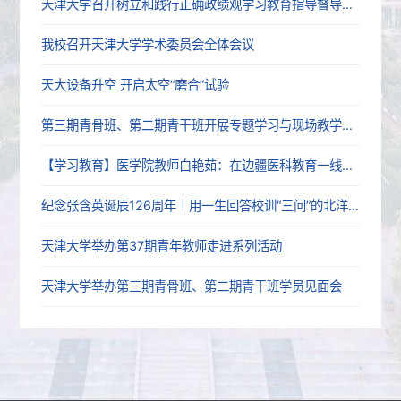
天津大学召开树立和践行正确政绩观学习教育指导督导工作推进会
我校召开天津大学学术委员会全体会议
天大设备升空 开启太空“磨合”试验
第三期青骨班、第二期青干班开展专题学习与现场教学活动
【学习教育】医学院教师白艳茹：在边疆医科教育一线践行育人初心
纪念张含英诞辰126周年｜用一生回答校训“三问”的北洋老校长
天津大学举办第37期青年教师走进系列活动
天津大学举办第三期青骨班、第二期青干班学员见面会