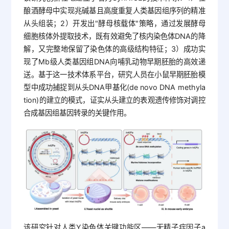
酿酒酵母中实现兆碱基且高度重复人类基因组序列的精准
从头组装；2）开发出"酵母核载体"策略，通过发展酵母
细胞核体外提取技术，既有效避免了核内染色体DNA的降
解，又完整地保留了染色体的高级结构特征；3）成功实
现了Mb级人类基因组DNA向哺乳动物早期胚胎的高效递
送。基于这一技术体系平台，研究人员在小鼠早期胚胎模
型中成功捕捉到从头DNA甲基化(de novo DNA methyla
tion)的建立的模式，证实从头建立的表观遗传修饰对调控
合成基因组基因转录的关键作用。
该研究针对人类Y染色体关键功能区——无精子症因子a