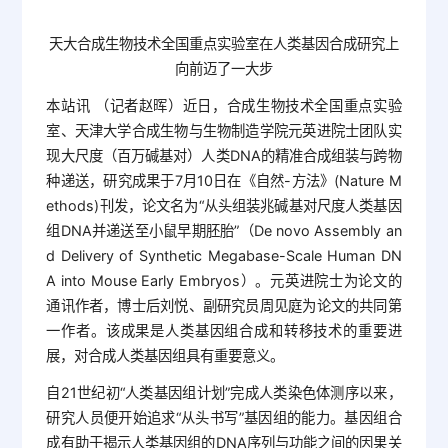
天大合成生物技术全国重点实验室在人类基因合成研究上
向前迈了一大步
本站讯 （记者赵晖）近日，合成生物技术全国重点实验
室、天津大学合成生物与生物制造学院元英进院士团队实
现大尺度（百万碱基对）人类DNA的精准合成组装与跨物
种递送，研究成果于7月10日在《自然-方法》(Nature M
ethods)刊发，论文名为“从头组装兆碱基对尺度人类基因
组DNA并递送至小鼠早期胚胎”（De novo Assembly an
d Delivery of Synthetic Megabase-Scale Human DN
A into Mouse Early Embryos）。元英进院士为论文的
通讯作者，博士后刘悦、副研究员周见庭为论文的共同第
一作者。该成果是人类基因组合成和转移技术的重要进
展，对合成人类基因组具有重要意义。
自21世纪初“人类基因组计划”完成人类染色体测序以来，
研究人员便开始追求“从头书写”基因组的能力。基因组合
成有助于揭示人类基因组的DNA序列与功能之间的因果关