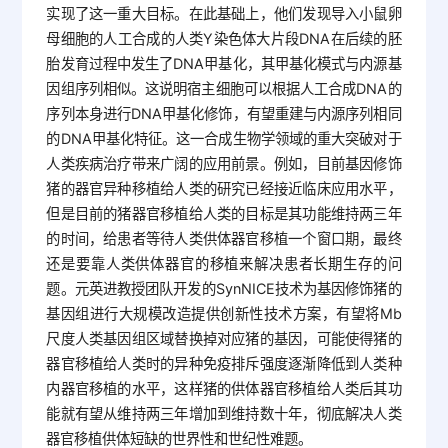
实现了这一重大目标。在此基础上，他们发现导入小鼠卵
母细胞的人工合成的人类Y染色体大片段DNA在后续的胚
胎发育过程中发生了DNA甲基化，其甲基化模式与内源基
因组序列相似。这说明宿主细胞可以根据人工合成DNA的
序列本身进行DNA甲基化修饰，有望重建与内源序列相同
的DNA甲基化特征。这一合成生物学领域的重大突破对于
人类疾病治疗带来广阔的应用前景。例如，目前基因修饰
猪的器官异种移植给人类的研究已经接近临床应用水平，
但是目前的猪器官移植给人类的目标是其功能维持两三年
的时间，给患者等待人类供体器官移植一个窗口期，最终
还是要靠人类供体器官的移植来解决患者长期生存的问
题。元英进教授团队开发的SynNICE技术为基因修饰猪的
基因组进行大规模改造提供创新性技术方案，有望将Mb
尺度人类基因组区域替换掉对应猪的基因，可能使得猪的
器官移植给人类时的异种免疫排斥强度逐渐降低到人类种
内器官移植的水平，这样猪的供体器官移植给人类后其功
能就有望从维持两三年增加到维持数十年，彻底解决人类
器官移植供体短缺的世界性和世纪性难题。