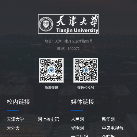
地址：天津市南开区卫津路92号
邮编：300072
新浪微博
微信公众号
校内链接
媒体链接
天津大学
网上校史馆
人民网
新华网
天外天
光明网
中央电视台
天津日报
今晚报