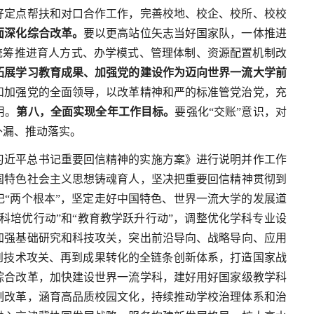
好定点帮扶和对口合作工作，完善校地、校企、校所、校校
面深化综合改革。
要以更高站位矢志当好国家队，一体推进
，统筹推进育人方式、办学模式、管理体制、资源配置机制改
拓展学习教育成果、加强党的建设作为迈向世界一流大学前
和加强党的全面领导，以改革精神和严的标准管党治党，充
用。
第八，全面实现全年工作目标。
要强化“交账”意识，对
补漏、推动落实。
习近平总书记重要回信精神的实施方案》进行说明并作工作
国特色社会主义思想铸魂育人，坚决把重要回信精神贯彻到
“两个根本”，坚定走好中国特色、世界一流大学的发展道
科培优行动”和“教育教学跃升行动”，调整优化学科专业设
加强基础研究和科技攻关，突出前沿导向、战略导向、应用
到技术攻关、再到成果转化的全链条创新体系，打造国家战
综合改革，加快建设世界一流学科，建好用好国家级教学科
制改革，涵育高品质校园文化，持续推动学校治理体系和治