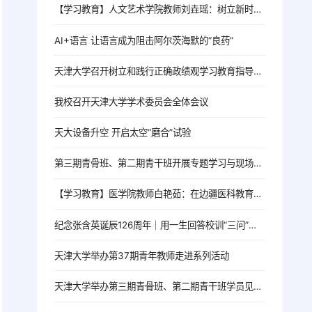
【学习教育】人文艺术学院教师刘垚瑶：树立新时代高校党员教师的正确政绩观
AI+语言 让语言成为阻击阿尔茨海默的“良药”
天津大学召开树立和践行正确政绩观学习教育指导督导工作推进会
我校召开天津大学学术委员会全体会议
天大设备升空 开启太空“磨合”试验
第三期青骨班、第二期青干班开展专题学习与现场教学活动
【学习教育】医学院教师白艳茹：在边疆医科教育一线践行育人初心
纪念张含英诞辰126周年｜用一生回答校训“三问”的北洋老校长
天津大学举办第37期青年教师走进系列活动
天津大学举办第三期青骨班、第二期青干班学员见面会