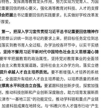
与特色，发挥高等教育龙头作用，努力实现为党育人、为国
记重要回信的核心要义，强化高等教育对科技、人才的支撑
领会把握
总书记重要回信的实践要求，扎实做好学校改革发
怀厚爱。
：
第一，把深入学习宣传贯彻习近平总书记重要回信精神作
把思想认识统一到总书记的要求上来，把目标任务定位到总
面落实到教书育人全过程、办学治校各环节中，以实干实绩
，坚持不懈用习近平新时代中国特色社会主义思想凝心铸
要牢牢把握教育的政治属性，坚持党对教育事业的全面领
社会主义教育发展道路，坚持社会主义办学方向，落实立德
提升卓越人才自主培养质效。
要不断增强人才培养的系统
式，全面提升有组织人才自主培养能力，以培养质量的系统
支撑高水平科技自立自强。
要紧跟科技创新步伐，探索加强
制，推动科技创新和产业创新深度融合，助力培育发展新质
天津市“一基地三区”的功能定位，推动学科链和重点产业链
加速科技成果在地转化，与“科教兴市人才强市行动”产生