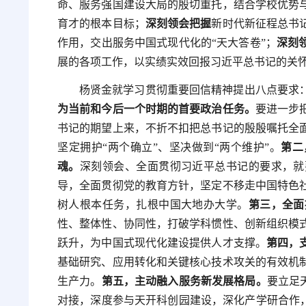
命、服务强国建设大局的殷切重托，结合学校优势
育才的根本目标；
深刻领会把握
新时代新征程总书
作用，交出服务中国式现代化的“天大答卷”；
深刻
展的各项工作，以实绩实效回报习近平总书记的关
杨贤金就学习贯彻重要回信精神提出八点要求
为当前和今后一个时期的首要政治任务。
要进一步
书记的期望上来，不折不扣把总书记的殷殷嘱托全
坚定拥护“两个确立”、坚决做到“两个维护”。
第二
魂。
深刻领会、全面贯彻习近平总书记的要求，就
导，全面贯彻党的教育方针，坚定不移走中国特色
树人根本任务，扎根中国大地办大学。
第三，全面
性、整体性、协同性，打破学科惯性、创新组织模
跃升，为中国式现代化建设提供人才支撑。
第四，
基础研究、应用转化和关键核心技术攻关的有效机
生产力。
第五，主动融入服务新发展格局。
要立足
对接，深度参与天开科创园建设，深化产学研合作，