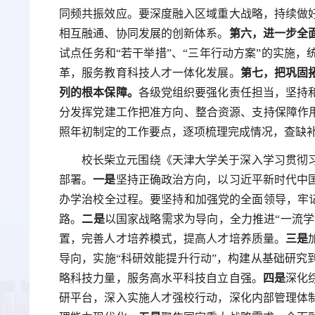
同频共振效应。要深度融入区域重大战略，持续做
相互融通、协同发展的创新体系。
第六，进一步全
试点任务和“若干举措”、“三年行动方案”的实施
革，服务教育科技人才一体化发展。
第七，把巩固
列的根本保障。
各级党组织要强化责任担当，坚持
分发挥党建工作把准方向、整合资源、支持保障作
照年初制定的工作要点，逐项梳理完成情况，查缺
校长柴立元围绕《天津大学关于深入学习贯彻
部署。
一是
坚持正确政治方向，以习近平新时代中
办学治校全过程。要坚持和加强党的全面领导，牢记
路。
二是
以国家战略需求为导向，全力推进“一流学
置，完善人才培养模式，提高人才培养质量。
三是
导向，实施“科研效能提升行动”，构建从基础研究
略科技力量，服务高水平科技自立自强。
四是
深化
研平台，深入实施人才强校行动，深化内部管理体