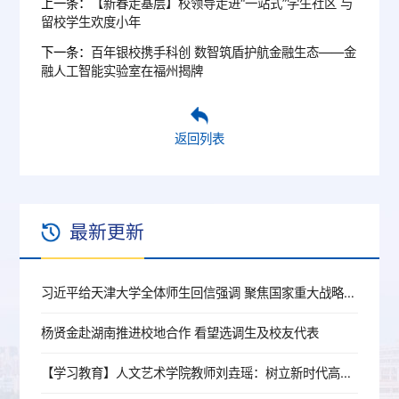
上一条：
【新春走基层】校领导走进“一站式”学生社区 与
留校学生欢度小年
下一条：
百年银校携手科创 数智筑盾护航金融生态——金
融人工智能实验室在福州揭牌
返回列表
最新更新
习近平给天津大学全体师生回信强调 聚焦国家重大战略需求提高人才培养质量 更好服务经济社会发展
杨贤金赴湖南推进校地合作 看望选调生及校友代表
【学习教育】人文艺术学院教师刘垚瑶：树立新时代高校党员教师的正确政绩观