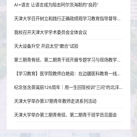
AI+语言 让语言成为阻击阿尔茨海默的“良药”
天津大学召开树立和践行正确政绩观学习教育指导督导工作推进会
我校召开天津大学学术委员会全体会议
天大设备升空 开启太空“磨合”试验
第三期青骨班、第二期青干班开展专题学习与现场教学活动
【学习教育】医学院教师白艳茹：在边疆医科教育一线践行育人初心
纪念张含英诞辰126周年｜用一生回答校训“三问”的北洋老校长
天津大学举办第37期青年教师走进系列活动
天津大学举办第三期青骨班、第二期青干班学员见面会