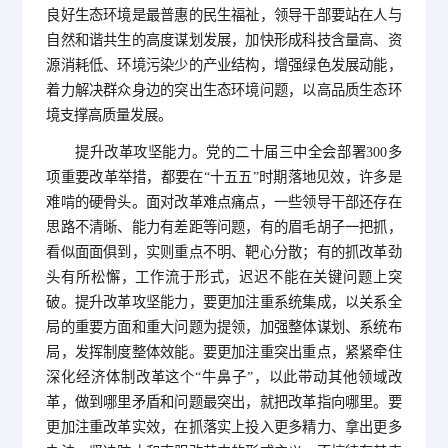
良好生态环境是最普惠的民生福祉，领导干部要站在人与
自然和谐共生的高度谋划发展，加快形成科技含量高、资
源消耗低、环境污染少的产业结构，增强绿色发展动能，
着力解决群众身边的突出生态环境问题，以高品质生态环
境支撑高质量发展。
提升改革攻坚能力。党的二十届三中全会部署300多
项重要改革举措，都要在“十五五”时期落地见效，许多是
难啃的硬骨头。面对改革难点痛点，一些领导干部还存在
思路不清晰、能力有差距等问题，有的眉毛胡子一把抓，
看似面面俱到，实则重点不明、靶心分散；有的抓改革劲
头有所松懈，工作流于形式，迟迟不能在关键问题上突
破。提升改革攻坚能力，要更加注重系统集成，以关系全
局的重要方面和重大问题为提领，加强整体谋划、系统布
局，发挥制度整体效能。要更加注重突出重点，紧紧牵住
深化经济体制改革这个“牛鼻子”，以此带动其他领域改
革，做到哪里矛盾和问题最突出，就把改革指向哪里。要
更加注重改革实效，在抓落实上投入更多精力、拿出更多