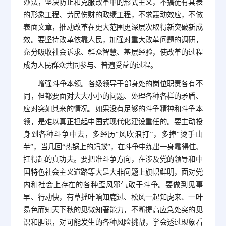
办法，坚决防止和克服改革中的形式主义，不搞徒有其表
的形象工程、劳民伤财的政绩工程，不求轰动效应，不做
表面文章，推动改革在更大范围更深层次取得新突破新成
效。要坚持改革依靠人民，加强对重大改革问题的调研，
充分吸收社会诉求、群众智慧、基层经验，使改革的过程
成为人民群众共同参与、普遍受益的过程。
增强斗争本领。各级领导干部身处的岗位职责各有不
同，但都要面对大大小小的问题、处理各种各样的矛盾、
应对突如其来的情况。如果没有足够的斗争精神和斗争本
领，是难以真正担起中国式现代化建设重任的。要主动投
身到各种斗争中去，多经历“风吹浪打”，多捧“烫手山
芋”，当几回“热锅上的蚂蚁”，在斗争中练出一身靠得住、
扛得起的真功夫。要把准斗争方向，在涉及党的领导和中
国特色社会主义道路等大是大非问题上旗帜鲜明，面对党
内和社会上存在的各种歪风邪气敢于斗争。要做到见事
早、行动快，有草摇叶响知鹿过、松风一起知虎来、一叶
易色而知天下秋的见微知著能力，不断提高应急处突的见
识和胆识，对可能发生的各种风险挑战，学会透过现象看