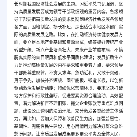
长时期我国经济社会发展的主题。习近平总书记强调，坚
持高质量发展要成为领导干部政绩观的重要内容。各级领
导干部要把高质量发展的要求贯彻到经济社会发展各领域
各方面，因地制宜、扬长补短，走出适合本地区本部门实
际的高质量发展之路。比如，在推动经济持续健康发展方
面，要立足本地产业基础和资源禀赋，统筹抓好传统产业
转型升级、新兴产业培育壮大、未来产业前瞻布局，不搞
脱离实际的盲目跟风和低水平同质化建设；发展新质生产
力是推动高质量发展的内在要求和重要着力点，要求领导
干部既尊重规律，不贪大求洋、急功近利，又敢于突破、
勇于争先，加快补齐短板、固牢底板、锻造长板，以创新
驱动激活发展新动能；持续优化营商环境，要求坚决打破
地方保护和行政性垄断，促进要素资源合理流动、高效配
置，着力解决新官不理旧账、拖欠企业账款等重点难点问
题，建设公正透明的法治环境，充分激发各类经营主体活
力。再比如，要加大保障和改善民生力度，加强普惠性、
基础性、兜底性民生建设，用心用情用力解决好群众急难
愁盼问题，让高质量发展成果更多更公平惠及全体人民。