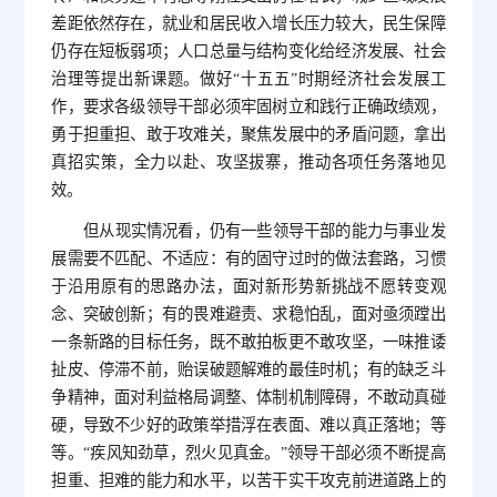
差距依然存在，就业和居民收入增长压力较大，民生保障
仍存在短板弱项；人口总量与结构变化给经济发展、社会
治理等提出新课题。做好“十五五”时期经济社会发展工
作，要求各级领导干部必须牢固树立和践行正确政绩观，
勇于担重担、敢于攻难关，聚焦发展中的矛盾问题，拿出
真招实策，全力以赴、攻坚拔寨，推动各项任务落地见
效。
但从现实情况看，仍有一些领导干部的能力与事业发
展需要不匹配、不适应：有的固守过时的做法套路，习惯
于沿用原有的思路办法，面对新形势新挑战不愿转变观
念、突破创新；有的畏难避责、求稳怕乱，面对亟须蹚出
一条新路的目标任务，既不敢拍板更不敢攻坚，一味推诿
扯皮、停滞不前，贻误破题解难的最佳时机；有的缺乏斗
争精神，面对利益格局调整、体制机制障碍，不敢动真碰
硬，导致不少好的政策举措浮在表面、难以真正落地；等
等。“疾风知劲草，烈火见真金。”领导干部必须不断提高
担重、担难的能力和水平，以苦干实干攻克前进道路上的