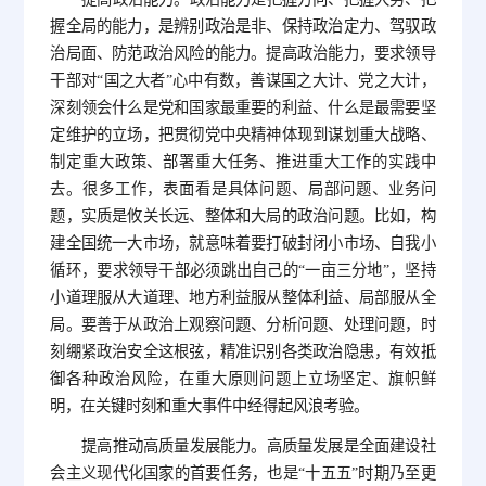
握全局的能力，是辨别政治是非、保持政治定力、驾驭政
治局面、防范政治风险的能力。提高政治能力，要求领导
干部对“国之大者”心中有数，善谋国之大计、党之大计，
深刻领会什么是党和国家最重要的利益、什么是最需要坚
定维护的立场，把贯彻党中央精神体现到谋划重大战略、
制定重大政策、部署重大任务、推进重大工作的实践中
去。很多工作，表面看是具体问题、局部问题、业务问
题，实质是攸关长远、整体和大局的政治问题。比如，构
建全国统一大市场，就意味着要打破封闭小市场、自我小
循环，要求领导干部必须跳出自己的“一亩三分地”，坚持
小道理服从大道理、地方利益服从整体利益、局部服从全
局。要善于从政治上观察问题、分析问题、处理问题，时
刻绷紧政治安全这根弦，精准识别各类政治隐患，有效抵
御各种政治风险，在重大原则问题上立场坚定、旗帜鲜
明，在关键时刻和重大事件中经得起风浪考验。
提高推动高质量发展能力。高质量发展是全面建设社
会主义现代化国家的首要任务，也是“十五五”时期乃至更