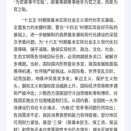
“为官避事平生耻”，避重事避难事绝非为官之道，而是为
官之耻。
“十五五”时期是基本实现社会主义现代化夯实基础、
全面发力的关键时期，要在“十四五”时期实现良好开局的
基础上，进一步破解制约高质量发展和现代化建设的深层
次矛盾问题，为“十六五”时期基本实现社会主义现代化扫
清障碍、铺平道路，确保实现经济、政治、文化、社会、
生态文明等各领域目标任务，必须跨越很多关口、破解许
多难题。当前，国际国内形势复杂多变，我国发展既面临
难得机遇，也伴随严峻挑战。从国际看，世界变乱交织、
动荡加剧，地缘冲突易发多发；单边主义、保护主义抬
头，霸权主义和强权政治威胁上升，国际经济贸易秩序遇
到严峻冲击；少数西方国家固守冷战思维和零和博弈，对
我国实施全方位围堵遏制打压。从国内看，全国统一大市
场建设仍存在卡点堵点，“内卷式”竞争等问题仍然突出；
有效需求不足，居民消费意愿和能力有待提振；部分地区
可用财力紧张，基层“三保”（保基本民生、保工资、保运
转）和债务还本付息等刚性支出仍在增长；城乡区域发展