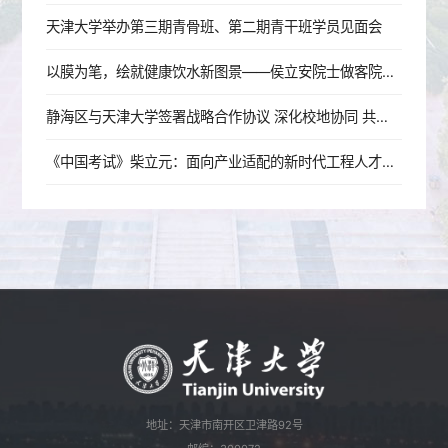
天津大学举办第三期青骨班、第二期青干班学员见面会
以膜为笔，绘就健康饮水新图景——侯立安院士做客院士大讲堂
静海区与天津大学签署战略合作协议 深化校地协同 共启发展新篇
《中国考试》柴立元：面向产业适配的新时代工程人才培养改革探索——以天津大学为例
地址：天津市南开区卫津路92号