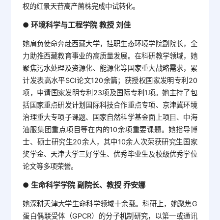
权的红景天苷高产菌株完成中试转化。
环境科学与工程学院 教授 刘佳
●
她肩负使命奔赴西藏大学，挂职生态环境学院副院长，全
力助推西藏教育事业的高质量发展。在科研教学领域，她
聚焦污水处理及资源化、能源化等国家重大战略需求，累
计发表高水平SCI论文120余篇；获授权国家发明专利20
项，申请国家发明专利23项及国际专利1项。她主持了包
括国家重点研发计划国际科技合作重点专项、京津冀环境
治理重大专项子课题、国家自然科学基金面上项目、中海
油服集团重点项目等在内的10余项重要课题。她指导博
士、硕士研究生20余人，其中10余人次荣获研究生国家
奖学金、天津大学三好学生、优秀毕业生及校级优秀学位
论文等多项荣誉。
生命科学学院 副院长、教授 乔安娜
●
她深耕天津大学生命科学领域十余载。科研上，她聚焦G
蛋白偶联受体（GPCR）的分子机制研究，以第一或通讯