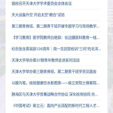
我校召开天津大学学术委员会全体会议
天大设备升空 开启太空“磨合”试验
第三期青骨班、第二期青干班开展专题学习与现场教学活动
【学习教育】医学院教师白艳茹：在边疆医科教育一线践行育人初心
纪念张含英诞辰126周年｜用一生回答校训“三问”的北洋老校长
天津大学举办第37期青年教师走进系列活动
天津大学举办第三期青骨班、第二期青干班学员见面会
以膜为笔，绘就健康饮水新图景——侯立安院士做客院士大讲堂
静海区与天津大学签署战略合作协议 深化校地协同 共启发展新篇
《中国考试》柴立元：面向产业适配的新时代工程人才培养改革探索——以天津大学为例