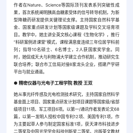
作者在Nature、Science等国际顶刊发表系列突破性成
果，首次系统阐明胰高血糖素受体的信号转导机制，为新
型降糖药研发提供关键理论支撑。主持国家自然科学基
金、国家重点研发计划等国家级课题及学科交叉培育项
目。教学中，她主讲全英文核心课程《生物化学》，推行
“科研案例进课堂”模式，课程满意度连续三年位居学科前
列；指导10名硕士、6名博士，2人获国家奖学金。同
时，她促成天大与利物浦大学建立合作机制，推动研究生
联合培养；联合市工信局对接8家龙头企业，搭建产学研
平台与就业通道。
精密仪器与光电子工程学院 教授 王双
●
她从事光纤传感及光电检测技术研究，主持国家自然科学
基金面上项目、国家重点研发计划项目课题等国家级/省部
级项目11项、军工项目6项。以第一/通讯作者发表论文68
篇，以第一发明人授权中国专利12项、美国专利1项，作
为主要起草人参与制定国家标准1项，获天津市科技进步
二等奖及中国光学学会科技创新奖二等奖。出版英文教材