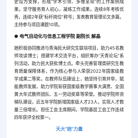
史馆为支撑，形成“学术引领、多维呈现”的工作案例成
果。坚守服务育人初心，凝练工作成果。连续8年考核优
秀，连续2年获“标杆岗位”称号；发表教育管理论文多篇，
主持参与项目课题10项。
电气自动化与信息工程学院 副院长 解晶
●
她积极协同推进与青海民大研究生联培项目，助力45名教
师攻读博士；搭建学术交流平台，组织筹办“天青论坛”系
列活动，助力民大获批博士点。牵头完善管理类研究生教
育质量保障体系，作为核心参与人荣获2022年国家级教
学成果二等奖。在教师队伍建设上，她坚持引育并举，赋
能教师发展，助力学院斩获国家级教学赛事大满贯、全国
黄大年式教师团队、五一劳动奖章等荣誉。推动学院师资
梯队建设，近五年学院新增国家级人才23人，实现人才数
量三倍增长。担任工会主席期间，学院基层工会工作连续
四年获评全校第一。
天大“她”力量