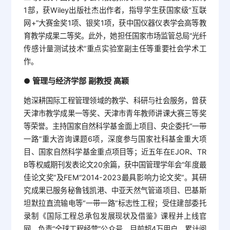
1部，获Wiley出版社杰出作者，指导学生获国家级“互联
网+”大赛金奖1项、银奖1项，获中国仪器仪表学会高等教
育教学成果二等奖。此外，她担任国家市场监管总局“光纤
传感计量测试技术”重点实验室副主任等重要社会学术工
作。
管理与经济学部 副教授 高颖
●
她深耕国际工程管理领域的教学、科研与社会服务，曾获
天津市教学成果一等奖、天津市青年教师讲课大赛三等奖
等荣誉。主持国家自然科学基金面上项目、央企委托“一带
一路”重大咨询课题6项，深度参与国家社科基金重大项
目、国家自然科学基金重点项目等；近五年在EJOR、TR
B等权威期刊发表论文20余篇，获中国管理学年会“年度最
佳论文奖”及FEM“2014-2023最具影响力论文奖”。其研
究成果已服务秘鲁钱凯港、中亚天然气管道项目、巴基斯
坦默拉直流输电等“一带一路”标志性工程；受住建部委托
录制《国际工程总承包发展现状及借鉴》课程并上线官
网。负责“全球工程经营”公众号，目前超4万用户，累计阅