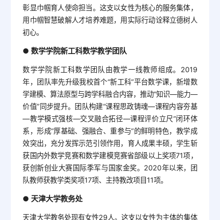
彰显巾帼育人使命担当。这支以女性为核心的服务集体，
用巾帼智慧破解人才培养难题，用实际行动诠释立德树人
初心。
数学学院新工科数学教学团队
●
数学学院新工科数学团队由教学一线教师组成。2019
年，团队率先升级我校首个“新工科”平台数学课，新增数
学建模、算法原型与跨学科融合内容，推动“知识—能力—
价值”同步提升。团队构建“课程思政铸魂—课程内容夯基
—教学模式强核—交叉融合拓径—课程评价立尺”闭环体
系，形成“厚基础、强融合、重参与”的鲜明特色，教学成
效突出，充分发挥示范引领作用，育人成果丰硕，学生斩
获国内外数学竞赛和数学建模竞赛省部级以上奖项71项，
获创新创业大赛国际季军与国家金奖。2020年以来，团
队教师获教学类奖项17项、主持教改项目11项。
天津大学教务处
●
天津大学教务处现有女性29人。这支以女性为主体的集体