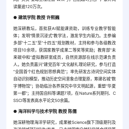
读量逾120万次。
建筑学院 教授 许熙巍
●
她深耕教坛，首批获AI赋能课资助，训练专业教学智能
体；发明“情景沉浸式”教学法，激发学生内驱力。主参编
多部“十二五”至“十四五”规划教材，主持和参与各级教改
项目10余项，获国家教学成果二等奖等奖励；教育部“未
来碳中和”虚拟教研室成员，自然资源部在线示范课负责
人。她负责嘉兴“建党百年”文化献礼理论研究，参与打造
“全国首个红色规划思想典范”；率先研发古诗词空间实体
自动识别模型，推动历史空间意象合理复原，筹建名城“数
字博物馆”；协助临汾各界探究中华文明起源，重塑“华夏
第一都”；主持国自科等课题7项，在Nature系列期刊、C
SSCI等发表高水平论文50余篇。
海洋科学与技术学院 教授 陈儒
●
她深耕物理海洋学研究，成果被Science旗下顶级期刊及