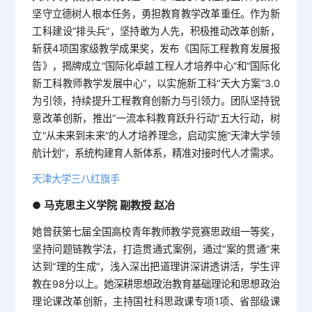
坚守立德树人根本任务，勇担教育教学改革重任。作为新
工科建设“排头兵”，坚持敢为人先，积极推动改革创新，
斩获4项国家级教学成果奖，发布《国际工程教育发展报
告》，揭牌成立“国际化卓越工程人才培养中心”和“国际化
新工科教师教学发展中心”，以实施新工科“天大方案”3.0
为引领，持续提升工程教育创新力与引领力。团队坚持锐
意改革创新，推出“一流本科教育跃升行动”五大行动，树
立“从未来到未来”的人才培养理念，启动实施“天津大学领
航计划”，系统构建育人新体系，精准对接时代人才需求。
天津大学三八红旗手
马克思主义学院 副教授 赵冶
●
她曾获第七届全国高校青年教师教学竞赛思政组一等奖，
坚持问题链教学法，打造贯通式案例，通过“案的贯通”来
达到“理的生成”，浅入深出把道理讲深讲透讲活，学生评
教在98分以上。她深耕思想政治教育基础理论和思想政治
理论课改革创新，主持国社科思政课专项1项、省部级课