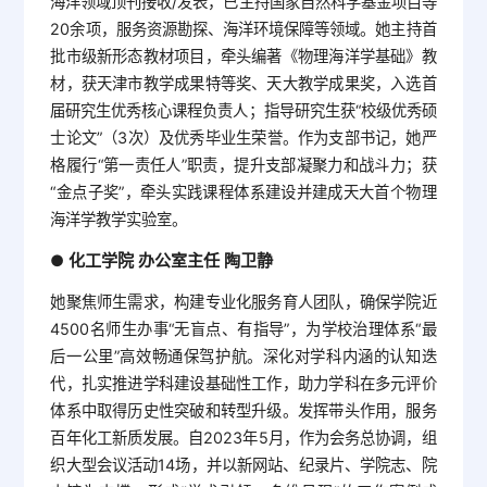
海洋领域顶刊接收/发表，已主持国家自然科学基金项目等
20余项，服务资源勘探、海洋环境保障等领域。她主持首
批市级新形态教材项目，牵头编著《物理海洋学基础》教
材，获天津市教学成果特等奖、天大教学成果奖，入选首
届研究生优秀核心课程负责人；指导研究生获“校级优秀硕
士论文”（3次）及优秀毕业生荣誉。作为支部书记，她严
格履行“第一责任人”职责，提升支部凝聚力和战斗力；获
“金点子奖”，牵头实践课程体系建设并建成天大首个物理
海洋学教学实验室。
化工学院 办公室主任 陶卫静
●
她聚焦师生需求，构建专业化服务育人团队，确保学院近
4500名师生办事“无盲点、有指导”，为学校治理体系“最
后一公里”高效畅通保驾护航。深化对学科内涵的认知迭
代，扎实推进学科建设基础性工作，助力学科在多元评价
体系中取得历史性突破和转型升级。发挥带头作用，服务
百年化工新质发展。自2023年5月，作为会务总协调，组
织大型会议活动14场，并以新网站、纪录片、学院志、院