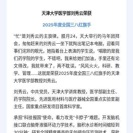
天津大学医学部刘秀云荣获
2025年度全国三八红旗手
“忙”是刘秀云的主旋律。腊月24，天大举行的马年团拜
会，匆匆赶来的刘秀云一坐下就掏出笔记本电脑，迎着同
事们诧异的眼光，她指着台上表演的学生说，“唱歌的是我
们药学院的学生，不错吧，我来给她们加油，手里还有论
文得改，我就带来了，两不耽误。”风风火火，科研、教
学、管理……这就是荣获2025年度全国三八红旗手的天津
大学医学部教授刘秀云。
刘秀云，中共党员，天津大学讲席教授，医学部副主任、
药学院院长，先进医用材料与医疗器械全国重点实验室副
主任，国家重点研发项目首席科学家。
承担“科技报国”使命，着力攻克“卡脖子”难题。开发脑机
接口联合脑脊液循环动力学技术，脑积水诊断时间缩短到
30分钟；研发全球精度最高的无创颅内压监测技术，获批