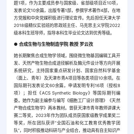
题1项，作为主要成员参与国家级、省部级项目近10项，
发表论文10余篇，出版专著1部，参撰学术著作4部，在地
方党报和中央党媒积极进行理论宣传。先后担任天津大学
2018级精仪实验班的思政班主任、马克思主义学院2022
级本科生班导师，指导本科生毕业论文达到优秀等级。
合成生物与生物制造学院 教授 罗云孜
●
她长期聚焦合成生物学领域，围绕微生物基因编辑工具开
发、天然产物生物合成途径解析及酶元件设计等方向开展
系统研究，主持国家重点研发计划、国家自然科学基金
（面上、青年）及天津市青A项目等各类项目10余项。在
国际期刊发表论文60余篇，申请发明专利16项（授权8
项）；担任《ACS Synthetic Biology》等国际期刊编
委。她作为副主编参与编写《细胞工厂设计原理》《天然
产物合成生物学》两本教材。曾获天津市青年教师讲课大
赛二等奖，2023年作为团队成员获国家级教学成果奖二
等奖，所在团队获评“全国石油和化工教育优秀教学团
队”，同时积极推动科研与产业结合，推动具有自主知识产