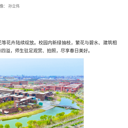
像： 孙立伟
花等花卉陆续绽放。校园内新绿抽枝，繁花与碧水、建筑相
香四溢，师生驻足观赏、拍照，尽享春日美好。