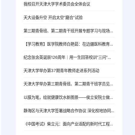
我校召开天津大学学术委员会全体会议
天大设备升空 开启太空“磨合”试验
第三期青骨班、第二期青干班开展专题学习与现场教学活动
【学习教育】医学院教师白艳茹：在边疆医科教育一线践行育人初心
纪念张含英诞辰126周年｜用一生回答校训“三问”的北洋老校长
天津大学举办第37期青年教师走进系列活动
天津大学举办第三期青骨班、第二期青干班学员见面会
以膜为笔，绘就健康饮水新图景——侯立安院士做客院士大讲堂
静海区与天津大学签署战略合作协议 深化校地协同 共启发展新篇
《中国考试》柴立元：面向产业适配的新时代工程人才培养改革探索——以天津大学为例