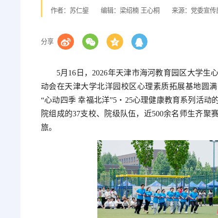
作者：苏仁鋆
编辑：梁绍楠 王心桐
来源：党委宣传
分享
5月16日，2026年天津市海河教育园区大
动会在天津大学北洋园校区心理素质拓展基地圆满
“心动四季 幸福北洋”5・25心理健康教育系列活
院组成的37支校、院级队伍，近500余名师生齐
旅。