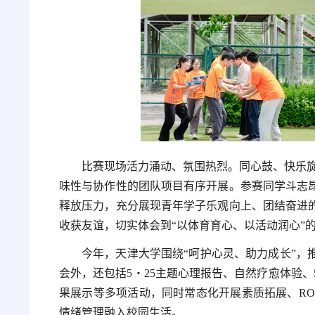
比赛现场活力涌动、氛围热烈。同心鼓、快乐旋
味性与协作性的团队项目有序开展。参赛同学斗志
释放压力，充分展现青年学子乐观向上、团结奋进
收获友谊，切实体会到“以体育育心、以活动润心”
今年，天津大学围绕“呵护心灵、助力成长”，
会外，还包括5・25主题心理报告、自然疗愈体验、
果展示等多项活动，同时常态化开展素质拓展、RO
情绪管理融入校园生活。