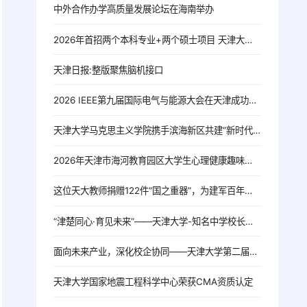
中外合作办学高质量发展论坛在海南举办
2026年首招两个本科专业+两个硕士项目 天津大学海南国际校区亮相
天津日报:整版聚焦脑机接口
2026 IEEE第九届国际电气与能源大会在天津成功召开
天津大学马克思主义学院携手滨海新区共建“新时代思政实践教育共同体”
2026年天津市海河教育园区大学生心理健康趣味运动会暨天津大学第九届学生心理素质拓展运动会圆满举办
这位天大教师捐赠122件“国之重器”，为建军百年献礼
“津楚同心·育见未来”——天津大学-知名中学校长论坛系列交流活动在武汉举行
面向未来产业，深化校企协同——天津大学第二届具身智能科技与产业发展大会在杭举行
天津大学国家地震工程科学中心荣获CMA资质认定