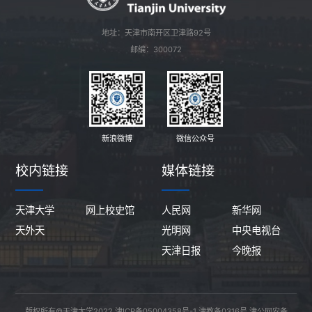
地址：天津市南开区卫津路92号
邮编：300072
新浪微博
微信公众号
校内链接
媒体链接
天津大学
网上校史馆
人民网
新华网
天外天
光明网
中央电视台
天津日报
今晚报
版权所有©天津大学2022
津ICP备05004358号-1
津教备0316号
津公网安备