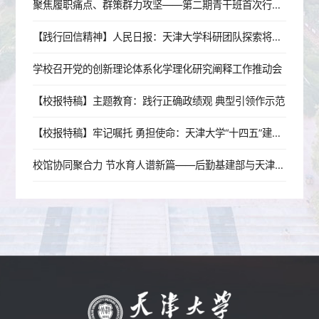
聚焦履职痛点、群策群力攻坚——第二期青干班首次行动学习工作坊顺利开展
【践行回信精神】人民日报：天津大学科研团队探索将生物脑与机器结合 给机器装上会思考的“生物大脑”（为梦想奔跑）
学校召开党的创新理论体系化学理化研究阐释工作推动会
【校报特稿】主题教育：践行正确政绩观 典型引领作示范
【校报特稿】牢记嘱托 勇担使命：天津大学“十四五”建设成效回顾
校馆协同聚合力 节水育人谱新篇——后勤基建部与天津节水科技馆育人共建签约授牌