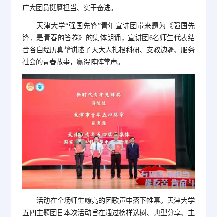
广大团员挺膺担当、实干奋进。
天津大学“强国先锋”青年宣讲团带来题为《强国先
锋，是青春的答卷》的集体朗诵，宣讲团6名师生代表结
合各自经历真挚讲述了天大人扎根科研、支教边疆、服务
社会的青春故事，赢得阵阵掌声。
活动在全场师生嘹亮的团歌声中落下帷幕。天津大学
五四主题团日本次活动旨在通过榜样选树、典型分享、主