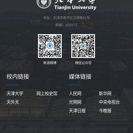
地址：天津市南开区卫津路92号
邮编：300072
新浪微博
微信公众号
校内链接
媒体链接
天津大学
网上校史馆
人民网
新华网
天外天
光明网
中央电视台
天津日报
今晚报