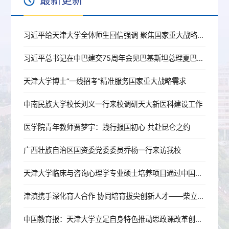
最新更新
习近平给天津大学全体师生回信强调 聚焦国家重大战略需求提高人才培养质量 更好服务经济社会发展
习近平总书记在中巴建交75周年会见巴基斯坦总理夏巴兹重要指示精神专题联学会召开
天津大学博士“一线招考”精准服务国家重大战略需求
中南民族大学校长刘义一行来校调研天大新医科建设工作
医学院青年教师贾梦宇：践行报国初心 共赴昆仑之约
广西壮族自治区国资委党委委员乔杨一行来访我校
天津大学临床与咨询心理学专业硕士培养项目通过中国心理学会注册认证
津滇携手深化育人合作 协同培育拔尖创新人才——柴立元校长赴云南开展校地育人合作交流
中国教育报：天津大学立足自身特色推动思政课改革创新——用“理工配方”推导育人最优解