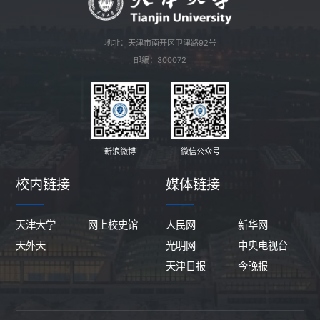
地址：天津市南开区卫津路92号
邮编：300072
新浪微博
微信公众号
校内链接
媒体链接
天津大学
网上校史馆
人民网
新华网
天外天
光明网
中央电视台
天津日报
今晚报