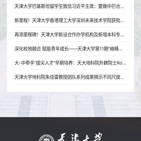
天津大学巴基斯坦留学生致信习近平主席：要做中巴合作的建设者、交流的传播者、友谊的守护者
新里程！天津大学香港理工大学深圳未来技术学院获批成立
再添里程碑！天津大学新设合作办学机构及新增本科专业双双获教育部批复
深化校地融合 赋能青年成长——天津大学第11期“椒峰论坛”在合肥举办
大-中牵手“拔尖人才”早期培养：天大地科院外籍院士Robert Mark Ellam走进新华中学
天津大学地科院朱佳雷教授团队系列成果揭示不同尺度海气系统对海洋异戊二烯排放的调控机制