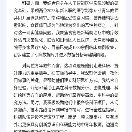
科研方面，我结合自身在人工智能医学影像领域的研
究基础，带领两位2025年新入职的医学影像专业青年教师
共同开展课题研究。南疆地区受饮食习惯、营养结构等因
素影响，食管癌已成为当地较为突出的恶性肿瘤之一。针
对这一现实健康问题，我聚焦食管癌新辅助治疗中的疗效
评估与决策优化，联合和田地区人民医院、天津市肿瘤医
院等多家医疗中心，目前已完成1000余例临床病例收集，
初步建立了专病数据库并进入数据分析与建模阶段。
对两位青年教师而言，这项课题是他们走进科研、提
升能力的重要抓手。在实际指导中，我深刻体会到，教他
们做事的关键，是帮助他们建立科研思维方式。我结合自
身经验，介绍AI辅助工具在科研数据分析、图像处理、科
研绘图等方面的应用，帮助他们掌握更高效、更科学的研
究方法。同时，我积极鼓励他们申报各级科研项目，从问
题凝练、技术路线设计到申报书撰写，进行全过程指导。
科研队伍建设不是短期工程，而是一项长期事业。只有培
养出更多具有创新意识和科研能力的中青年教师，边疆高