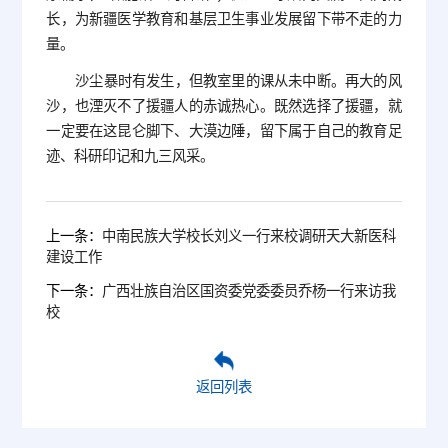
长，为新疆医学教育和基层卫生事业发展留下带不走的力
量。
沙尘暴时有发生，但教室里的课从未中断。再大的风
沙，也湮灭不了援疆人的赤诚热心。既然选择了援疆，就
一定要在这昆仑脚下、大漠边陲，留下属于自己的教育足
迹、科研印记和九三风采。
上一条：
中南民族大学校长刘义一行来校调研天大新医科
建设工作
下一条：
广西壮族自治区国资委党委委员乔杨一行来访我
校
返回列表