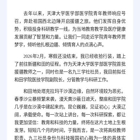
去年以来，天津大学医学部医学院青年教师响应号
召，奔赴祖国西北边陲开启援疆之旅。他们发挥自身优
势，积极投身科研教学一线，为当地教育教学及医疗健康
发展贡献了智慧和力量。让我们一同走近学院青年教师贾
梦宇，倾听他扎根边疆、倾情育人的点滴心声。
2026年2月，寒假还没结束，我已经收拾行装，踏上
了前往新疆和田的征程。作为天津大学医学部医学院首批
援疆教师之一，同时也是一名九三学社社员，我目前拟任
和田学院医技学院副院长，分管教学与科研工作。
和田地处塔克拉玛干沙漠边缘，自然环境较为恶劣。
春季沙尘暴频繁来袭，漫天黄沙蔽日遮天，整座和田学院
几乎是在沙漠中建起来的。昆仑巍巍，见证初心；大漠辽
阔，承载使命。每一次站上讲台，每一次科研探索，都让
我更加坚信：教育和科技的力量，终将在这片土地上生根
发芽。短短几个月的时间，于我而言，是一次将高校教师
职责、九三社员身份与科技报国初心融为一体的具体实