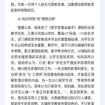
践，也是一次将个人成长与国家发展、边疆建设紧密联系
起来的特殊经历。
从“知识传授”到“理想点燃”
援疆以来，我承担了《医学影像设备学》课程的全部
教学任务，已累计完成64学时，覆盖4个班级、170余名学
生。这门课是医学影像技术专业的重要基础课，对学生的
专业认知养成至关重要。教学中，我不只讲仪器操作和技
术参数，更注重借助视频、板书等多种方式，以通俗的语
言把关键原理讲深讲透，让学生既知其然，也知其所以
然。我始终认为，只会“看片”而完全不懂技术原理的医
生，难以胜任影像科的工作。一名合格的影像科医生，应
当把“医生”与“工程师”的双重角色融合起来，才能真正理
解影像诊断的内涵。当一位2025级学生说：“贾老师的课
堂很有吸引力。原来以为只是背书、拆机器，现在感觉是
在学怎么做一个真正的影像医生。”，我深感荣幸。此
外，我也尝试将人工智能、大数据等前沿知识引入课堂，
帮助学生拓宽视野。边疆医学教育所要培养的，不只是掌