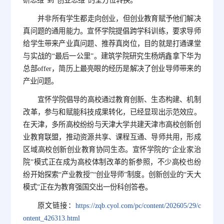
研思维”到“创业思维”的全方位转换。
并非所有学生都走向创业，但创业教育赋予他们解决
真问题的通用能力。宣怀学院提倡跨学科训练，要求导师
给学生带来产业真问题、推荐真岗位，目的就是打通课堂
与实战的“最后一公里”。建筑学院研究生杨炳鑫拿下华为
总部offer，简历上最亮眼的经历是解决了创业导师带来的
产业问题。
宣怀学院倡导的高校通过教育创新、生态构建、机制
改革，参与和赋能科技成果转化，已经显现出示范效应。
在天津，多所高校纷纷与天津大学共建天津市高校创新创
业教育联盟，推动资源共享、课程互通、导师共用，形成
区域高校创新创业教育协同生态。宣怀学院的“企业家治
院”模式正在成为高校体制改革的新参照，不少高校也纷
纷开始探索“产业教授”“创业导师”制度。创新创业的“天大
模式”正在为教育强国交出一份科创答卷。
原文链接：
https://zqb.cyol.com/pc/content/202605/29/c
ontent_426313.html