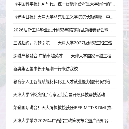
《中国科学报》AI时代，统一智能平台将是大学运行的“基座”——专访天津大学研究生院副院长、人工智能学院院长胡清华
《光明日报》天津大学马克思主义学院院长颜晓峰：中国共产党永葆青春活力之源
2026届新工科毕业设计研究与实践项目总结表彰会暨成果展开幕式成功举办
三城赴约，为梦引航——天津大学2027级研究生招生巡回宣讲圆满收官
深耕产教融合 广纳卓越英才——天津大学国家卓越工程师学院2027年工程硕博士培养改革专项招生宣传月圆满收官
新奥集团董事长于建潮一行来访我校
教育部人工智能赋能材料化工人才就业能力提升师资培训班在天津大学成功举办
天津大学“津宕智汇”专家团赴宕昌开展科技帮扶活动
荣登国际讲台！天大冯枫教授获任IEEE MTT-S DML杰出微波讲师
天津大学举办2026年广西招生政策发布会暨广西知名中学校长论坛