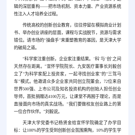
辑的深层重构——把市场机制、资本力量、产业资源系统
性注入人才培养全过程。
传统高校的创新创业教育，往往停留在模拟商业计划
书、举办创业讲座的层面，课程与实战脱节，资源与需求
错位。请市场的“操盘手”来重塑教育的基因，是天津大学
的破局之道。
“科学家注重创新，企业家注重结果。‘科’与‘创’之间
天然存在距离。”宣怀学院院长、九安医疗董事长刘毅创
立了“为科学家配上投资家，一起寻找创业家”的“三驾马
车”模式。他邀请众多企业家共同创立院董会，72位来自
世界500强、上市公司及知名投资机构的创始人担任创业
导师，首批捐赠达4100万元，让课堂不再囿于理论，而是
直接面向市场的真实战场。“我们要做校友创业路上的第
一位合作伙伴。”刘毅说。
天津大学党委书记杨贤金给宣怀学院确定了办学目
标：让100%的学生受到创新创业氛围熏陶，10%的学生学