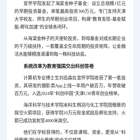
宣怀学院发起了海棠金种子基金：设立总规模1亿元
的早期投资基金，单笔最高投资300万元，专门支持天津
大学校友、师生的早期创业项目，构建“教育发现-基金赋
能-孵化加速”的全链条闭环。
从海棠金种子的天使轮投资，到母基金对成长期企业
的千万级扶持，一套覆盖全生命周期的投资矩阵，让金融
活水能够精准滴灌到每一株科技幼苗。
系统改革为教育强国交出科创答卷
计算机专业博士生刘岳森在宣怀学院收获了第一笔投
资，其研发的摄影类App上线一年用户破百万，年营收破
百万元，入选2024年“科创中国”天津U30青年创业榜单。
海洋科学与技术学院本科生韩羽与化工学院周楷晋的
探空火箭项目，获得学院10万元现金奖励及孵化支持，火
箭已成功发射至4000米高空。
他们在学校获得的，不仅是课程、资金，更是从“科