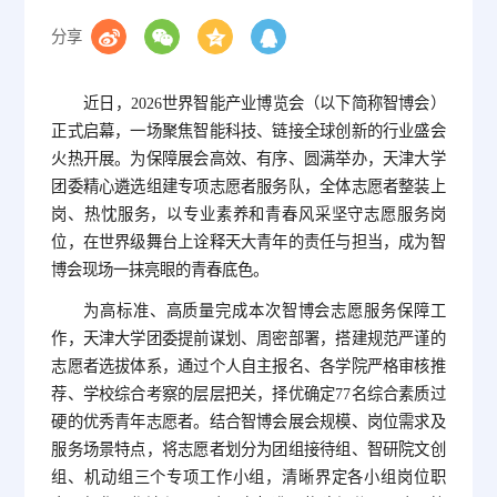
分享
近日，2026世界智能产业博览会（以下简称智博会）
正式启幕，一场聚焦智能科技、链接全球创新的行业盛会
火热开展。为保障展会高效、有序、圆满举办，天津大学
团委精心遴选组建专项志愿者服务队，全体志愿者整装上
岗、热忱服务，以专业素养和青春风采坚守志愿服务岗
位，在世界级舞台上诠释天大青年的责任与担当，成为智
博会现场一抹亮眼的青春底色。
为高标准、高质量完成本次智博会志愿服务保障工
作，天津大学团委提前谋划、周密部署，搭建规范严谨的
志愿者选拔体系，通过个人自主报名、各学院严格审核推
荐、学校综合考察的层层把关，择优确定77名综合素质过
硬的优秀青年志愿者。结合智博会展会规模、岗位需求及
服务场景特点，将志愿者划分为团组接待组、智研院文创
组、机动组三个专项工作小组，清晰界定各小组岗位职