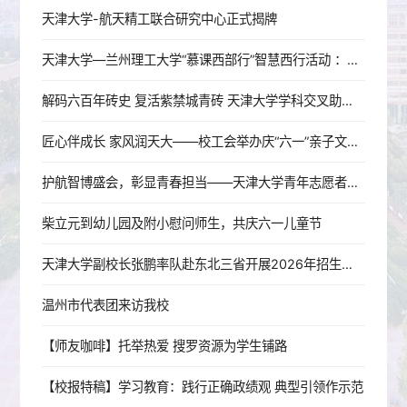
天津大学-航天精工联合研究中心正式揭牌
天津大学—兰州理工大学“慕课西部行”智慧西行活动 ：津陇并肩，共研工程图学教学新范式
解码六百年砖史 复活紫禁城青砖 天津大学学科交叉助力临清贡砖非遗传承
匠心伴成长 家风润天大——校工会举办庆“六一”亲子文化实践活动
护航智博盛会，彰显青春担当——天津大学青年志愿者助力2026世界智能产业博览会
柴立元到幼儿园及附小慰问师生，共庆六一儿童节
天津大学副校长张鹏率队赴东北三省开展2026年招生宣传系列活动
温州市代表团来访我校
【师友咖啡】托举热爱 搜罗资源为学生铺路
【校报特稿】学习教育：践行正确政绩观 典型引领作示范