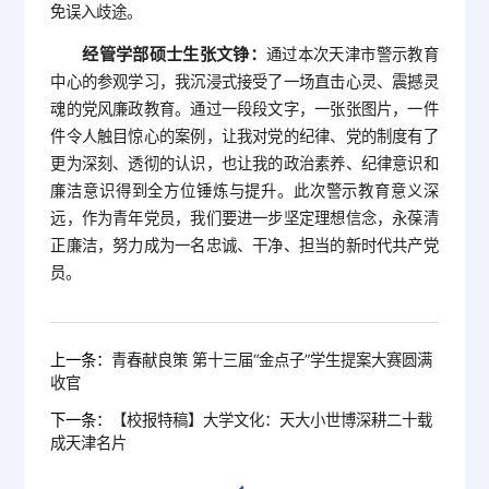
免误入歧途。
经管学部硕士生张文铮：
通过本次天津市警示教育
中心的参观学习，我沉浸式接受了一场直击心灵、震撼灵
魂的党风廉政教育。通过一段段文字，一张张图片，一件
件令人触目惊心的案例，让我对党的纪律、党的制度有了
更为深刻、透彻的认识，也让我的政治素养、纪律意识和
廉洁意识得到全方位锤炼与提升。此次警示教育意义深
远，作为青年党员，我们要进一步坚定理想信念，永葆清
正廉洁，努力成为一名忠诚、干净、担当的新时代共产党
员。
上一条：
青春献良策 第十三届“金点子”学生提案大赛圆满
收官
下一条：
【校报特稿】大学文化：天大小世博深耕二十载
成天津名片