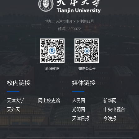
地址：天津市南开区卫津路92号
邮编：300072
新浪微博
微信公众号
校内链接
媒体链接
天津大学
网上校史馆
人民网
新华网
天外天
光明网
中央电视台
天津日报
今晚报