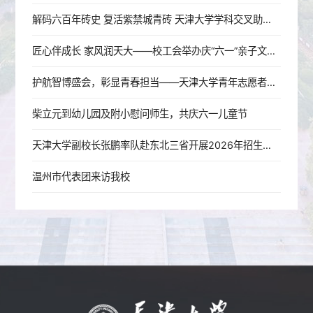
解码六百年砖史 复活紫禁城青砖 天津大学学科交叉助力临清贡砖非遗传承
匠心伴成长 家风润天大——校工会举办庆“六一”亲子文化实践活动
护航智博盛会，彰显青春担当——天津大学青年志愿者助力2026世界智能产业博览会
柴立元到幼儿园及附小慰问师生，共庆六一儿童节
天津大学副校长张鹏率队赴东北三省开展2026年招生宣传系列活动
温州市代表团来访我校