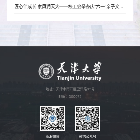
匠心伴成长 家风润天大——校工会举办庆“六一”亲子文化实践活动
地址：天津市南开区卫津路92号
邮编：300072
新浪微博
微信公众号