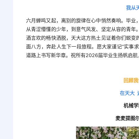
我从
六月蝉鸣又起，离别的旋律在心中悄然奏响。毕业
从青涩懵懂的少年，到意气风发、坚定从容的青年
酒言欢的畅快洒脱，天大这方热土见证着你们蜕变
面八方，奔赴人生下一段旅程。愿大家谨记“实事求
道路上书写新华章。祝所有2026届毕业生扬帆启
回顾我
在天大 
机械学
麦麦提图尔