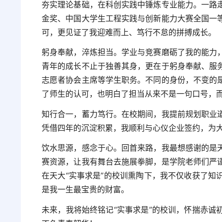
夯实理论基础，在科创实践中锤炼专业能力。一路
金奖、中国大学生工程实践与创新能力大赛全国一
可，更见证了我迎难而上、笃行不怠的拼搏成长。
躬身奉献，淬炼担当。学业与竞赛磨砺了我的能力
青年的成长不止于独善其身，更在于躬身奉献、服
志愿者协会主席等学生职务。不同的身份，不变的
了师生的认可，也明白了担当从来不是一句口号，
知行合一，蓄力笃行。在校期间，我提前规划职业
凭借四年的沉淀积累，我顺利与心仪企业签约，为
饮水思源，感念于心。回首来路，我最想感谢的是
赛资源，让我有舞台去施展拳脚，是学院老师们严
在天大“实事求是”的校训熏陶下，我不仅收获了知
是我一生最宝贵的财富。
未来，我将始终铭记“实事求是”的校训，怀揣赤诚