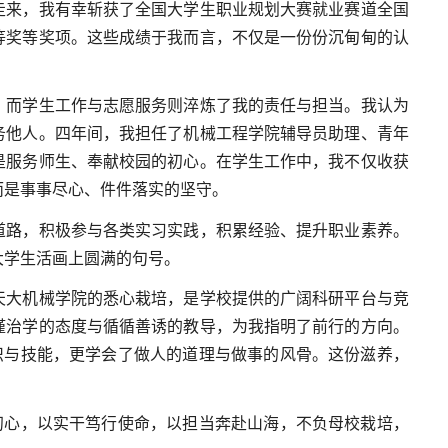
走来，我有幸斩获了全国大学生职业规划大赛就业赛道全国
等奖等奖项。这些成绩于我而言，不仅是一份份沉甸甸的认
，而学生工作与志愿服务则淬炼了我的责任与担当。我认为
务他人。四年间，我担任了机械工程学院辅导员助理、青年
是服务师生、奉献校园的初心。在学生工作中，我不仅收获
而是事事尽心、件件落实的坚守。
道路，积极参与各类实习实践，积累经验、提升职业素养。
大学生活画上圆满的句号。
天大机械学院的悉心栽培，是学校提供的广阔科研平台与竞
谨治学的态度与循循善诱的教导，为我指明了前行的方向。
识与技能，更学会了做人的道理与做事的风骨。这份滋养，
初心，以实干笃行使命，以担当奔赴山海，不负母校栽培，