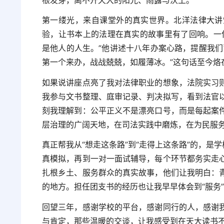
根发芽，离不开天大的阳光、雨露与沃土。
第一缕光，来自课堂外的真实世界。北洋法律大讲
验，让书本上的法理在真实的故事里有了回响。一
是他人的人生。”他讲述十八年办案心路，提醒我们
第一个来办，战战兢兢，如履薄冰。”这句话至今烙
如果说讲座点亮了我对法律职业的想象，法院实习
我参与文书整理、庭审记录、判决拟写，看到法官
刻我理解到：公平正义不是漂亮口号，而是每起案
层治理的广阔天地，在司法实践中磨炼，在为民服
真正帮我从“想走这条路”到“走得上这条路”的，是
真模拟，再到一对一面试辅导，每个环节都务实走
扎根乡土、服务群众的真实故事，他们让我明白：
的地方。担任团支书的经历也让我早早体会到“服务
回望三年，感谢学校的平台，感谢同行的人，感谢
与肯定，那些温暖的交谈，让我感受到在天大读书