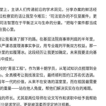
堂上，主讲人们传递前沿的学术洞见，分享办案的鲜活经
位检察官的话让我至今难忘：“司法官办的不仅是案件，更
司法智慧在于平衡正义与生命的分量。“把每个案件都当成
在我心里。
则让我看清了脚下的路。在基层法院商事审判庭的半年里，
以严谨态度理清事实争议，用专业裁判平衡双方权益。那一
件里的如履薄冰。这段经历让我更加确定，未来我要走向基
务中成长。
学校的“青苗工程”。作为第十期学员，从笔试知识点梳理到全
心。全真模考让我找准定位，最终顺利签约江苏名优选调。
青年一代的价值，从来不在安逸的温室里，而在祖国最需要
”的重量——站在他人角度，帮他们解决实实在在的难题。
我的师长。尤其是两位导师在论文写作和求职中给予我帮助
不只是求学问，更是被温柔而坚定地注视着。