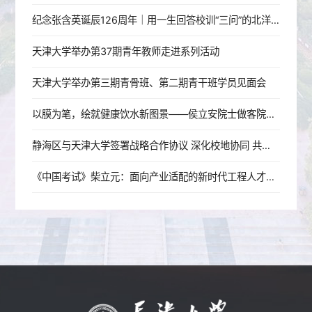
纪念张含英诞辰126周年｜用一生回答校训“三问”的北洋老校长
天津大学举办第37期青年教师走进系列活动
天津大学举办第三期青骨班、第二期青干班学员见面会
以膜为笔，绘就健康饮水新图景——侯立安院士做客院士大讲堂
静海区与天津大学签署战略合作协议 深化校地协同 共启发展新篇
《中国考试》柴立元：面向产业适配的新时代工程人才培养改革探索——以天津大学为例