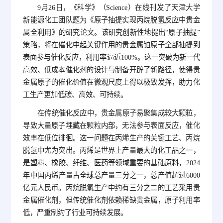
9月26日，《科学》（Science）在线刊发了天津大学
新能源化工团队题为《原子抽提实现丙烷脱氢反应中贵金
属全利用》的研究论文。该研究创新性地提出“原子抽提”
策略，将在催化中起关键作用的贵金属铂原子全部抽提到
表面参与催化反应，利用率逼近100%。这一突破为新一代
高效、低成本催化剂的设计与制备开辟了新路径，使得贵
金属原子的催化价值在微观尺度上得以极致发挥，助力化
工生产更加低碳、高效、可持续。
在传统催化反应中，贵金属原子易聚集成较大颗粒，
导致大量原子埋藏在颗粒内部，无法参与表面反应，催化
效率在低位徘徊。这一问题在丙烯生产的关键工艺、丙烷
脱氢中尤为突出。丙烯是世界上产量最大的化工品之一，
是塑料、橡胶、纤维、医药等领域重要的基础原料，2024
年中国丙烯产量占全球总产量三分之一，总产值超过6000
亿元人民币。丙烷脱氢生产中约有三分之二的工艺采用贵
金属催化剂，但传统催化剂依赖稀缺贵金属，原子利用率
低，严重制约了行业可持续发展。