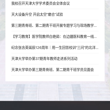
我校召开天津大学学术委员会全体会议
天大设备升空 开启太空“磨合”试验
第三期青骨班、第二期青干班开展专题学习与现场教学活动
【学习教育】医学院教师白艳茹：在边疆医科教育一线践行育人初心
纪念张含英诞辰126周年｜用一生回答校训“三问”的北洋老校长
天津大学举办第37期青年教师走进系列活动
天津大学举办第三期青骨班、第二期青干班学员见面会