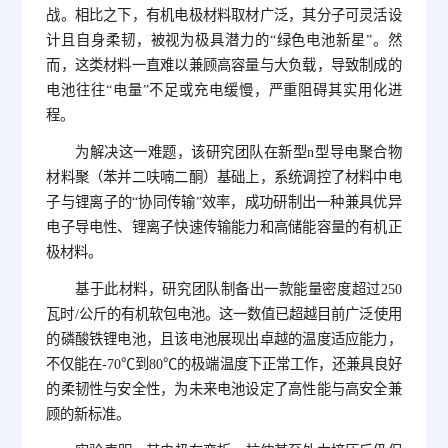
战。相比之下，有机电极材料取材广泛，其分子可灵活设
计且自身柔韧，被视为极具潜力的“绿色电池新星”。然
而，这类材料一直难以兼顾高容量与大负载，导致制成的
电池往往“电量”不足或充电缓慢，严重阻碍其实用化进
程。
为解决这一难题，该研究团队在新型n型导电聚合物
材料聚（苯并二呋喃二酮）基础上，系统调控了材料中电
子与锂离子的“协同传输”效率，成功研制出一种兼具优异
电子导电性、锂离子快速传输能力和高储能容量的有机正
极材料。
基于此材料，研究团队制备出一款能量密度超过250
瓦时/公斤的有机软包电池。这一数值已超越目前广泛使用
的磷酸铁锂电池，且该电池展现出卓越的温度适应能力，
不仅能在-70℃到80℃的极端温度下正常工作，还兼具良好
的柔韧性与安全性，为未来电池设定了高性能与高安全兼
顾的新标准。