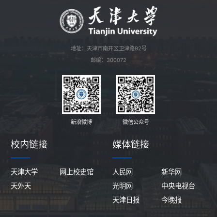
地址：天津市南开区卫津路92号
邮编：300072
新浪微博
微信公众号
校内链接
媒体链接
天津大学
网上校史馆
人民网
新华网
天外天
光明网
中央电视台
天津日报
今晚报