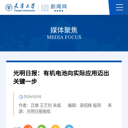
媒体聚焦
MEDIA FOCUS
光明日报：有机电池向实际应用迈出
关键一步
2026/03/01
作者：吕慎 王艺钊 朱斌
编辑：梁绍楠 殷琪
来
源：光明日报报纸