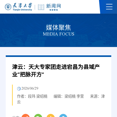
媒体聚焦
MEDIA FOCUS
津云：天大专家团走进宕昌为县域产
业“把脉开方”
2026/06/29
作者：段玮 梁绍楠
编辑：梁绍楠 李萱
来源：津
云