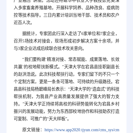
产业融合”讲座。活动还特邀华中农业大学教授彭克美深
入多家畜禽养殖基地，开展科学饲养、品种改良、疫病防
控等技术指导。三日内累计培训当地干部、技术员和农户
近百人次。
据统计，专家团此行深入走访了6家单位和7家企业，
召开5场技术对接会，现场形成初步解决方案十余项，并
与3家企业达成后续联合技术攻关意向。
“我们要构建‘精准对接、常态赋能、成果落地、长效
共赢’的校地帮扶新模式。”天津大学在宕昌县挂职副县长
的赵洪浩说。此次科技帮扶行动，专家们留下的不只一个
个定制方案，更是一条条可落地、可持续的升级路径。宕
昌县科技局杨碧峰局长表示：“天津大学的“造血式”的科技
帮扶机制，为我县产业高质量发展提供了强大的智力支
持。”天津大学正持续将高校的科研势能转化为宕昌乡村
振兴的发展动能，努力为东西部校地协作和科技助农打造
可复制、可推广的“天大样板”。
原文链接：
https://www.app2020.tjyun.com/cms_sys/cm