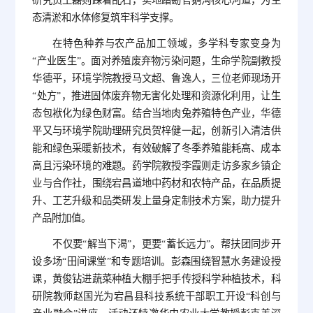
态清淤和水体修复筑牢科学支撑。
在特色种养与农产品加工领域，多学科专家变身为
“产业医生”。面对养殖废弃物污染问题，生命学院副教授
华德平，环境学院教授马文超、鲁逸人，三位老师现场开
“处方”，推进固体废弃物无害化处理和资源化利用，让生
态包袱化为绿色财富。结合当地肉兔养殖特色产业，华德
平又与环境学院助理研究员贺梓健一起，创新引入清洁供
能和绿色采暖新技术，有效破解了冬季养殖能耗高、成本
高且污染环境的难题。药学院教授李霞则走访多家乡镇企
业与合作社，围绕宕昌道地中药材和农特产品，在品质提
升、工艺升级和品类研发上量身定制技术方案，助力提升
产品附加值。
不仅要“解当下渴”，更要“蓄长远力”。帮扶团同步开
设多场“田间课堂”和专题培训。彭森围绕智慧水务建设授
课，黄俊钻进蔬菜种植大棚手把手传授科学种植技术，科
研院教师赵国光为宕昌县科技系统干部职工开设“科创与