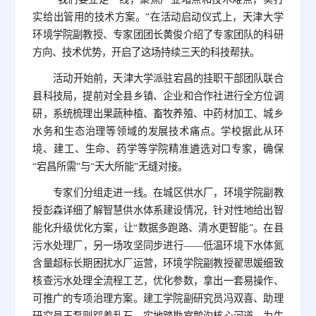
实给出管用的技术方案。”在活动启动仪式上，天津大学
环境学院副教授、专家团团长黄俊介绍了专家团队的科研
方向、技术优势，开启了这场持续三天的科技帮扶。
活动开始前，天津大学派驻宕昌的挂职干部团队联合
县科技局，提前对全县乡镇、企业和合作社进行全方位调
研，系统梳理出果蔬种植、畜牧养殖、中药材加工、城乡
水务和生态治理等领域的发展技术痛点。学校据此从环
境、建工、生命、药学等学院精准遴选对口专家，确保
“宕昌所需”与“天大所能”无缝对接。
专家们分组走进一线。在城区供水厂，环境学院副教
授彭森详细了解智慧供水体系建设情况，针对性地给出智
能化升级优化方案，让“数据多跑路、清水更智能”。在县
污水处理厂，另一场攻坚同步进行——低温环境下水体氮
含量超标长期困扰水厂运营，环境学院副教授翟思媛细致
核查污水处理全流程工艺，优化参数，拿出一套易操作、
可推广的专项治理方案。建工学院副研究员冯双喜、助理
研究员王磊则踩着乱石，实地踏勘官鹅沟核心河道，为生