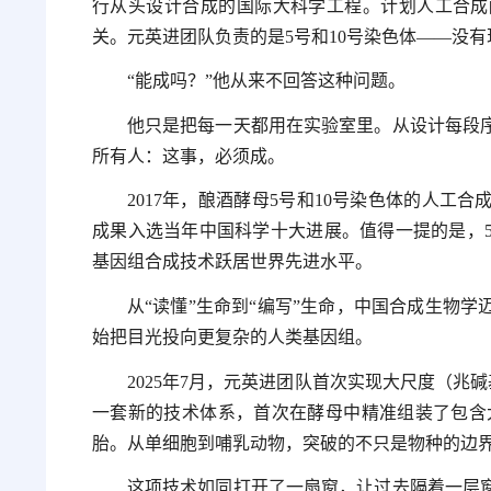
行从头设计合成的国际大科学工程。计划人工合成
关。元英进团队负责的是5号和10号染色体——没
“能成吗？”他从来不回答这种问题。
他只是把每一天都用在实验室里。从设计每段
所有人：这事，必须成。
2017年，酿酒酵母5号和10号染色体的人
成果入选当年中国科学十大进展。值得一提的是，
基因组合成技术跃居世界先进水平。
从“读懂”生命到“编写”生命，中国合成生物
始把目光投向更复杂的人类基因组。
2025年7月，元英进团队首次实现大尺度（兆
一套新的技术体系，首次在酵母中精准组装了包含
胎。从单细胞到哺乳动物，突破的不只是物种的边
这项技术如同打开了一扇窗，让过去隔着一层