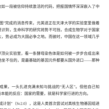
也如一段被信仰持续激活的代码，把报国情怀深深嵌入了中
框架图”完成的消息传来，元英进正在天津大学的实验室里做着
意识到，生命科学的研究将势不可挡，合成生物学对于国家
大，势必成为大国必争之地。而彼时，中国在这一领域几乎
界顶尖实验室，看一条酵母染色体是如何被一步步合成出来
他坐不住的，是最基础的基因元件都要从国外进口——那种
成果，一头扎进充满未知与挑战的“无人区”。但他自己知
最本能的反应：国家的需要，就是科学家行进的方向。
计划”（Sc2.0），这是人类首次尝试对真核生物基因组进