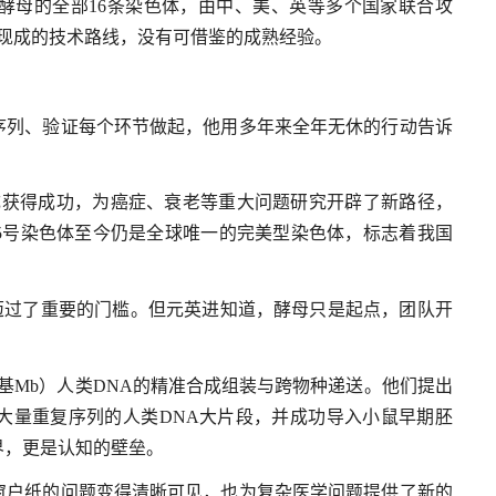
酵母的全部16条染色体，由中、美、英等多个国家联合攻
有现成的技术路线，没有可借鉴的成熟经验。
序列、验证每个环节做起，他用多年来全年无休的行动告诉
工合成获得成功，为癌症、衰老等重大问题研究开辟了新路径，
5号染色体至今仍是全球唯一的完美型染色体，标志着我国
学迈过了重要的门槛。但元英进知道，酵母只是起点，团队开
碱基Mb）人类DNA的精准合成组装与跨物种递送。他们提出
大量重复序列的人类DNA大片段，并成功导入小鼠早期胚
界，更是认知的壁垒。
窗户纸的问题变得清晰可见，也为复杂医学问题提供了新的