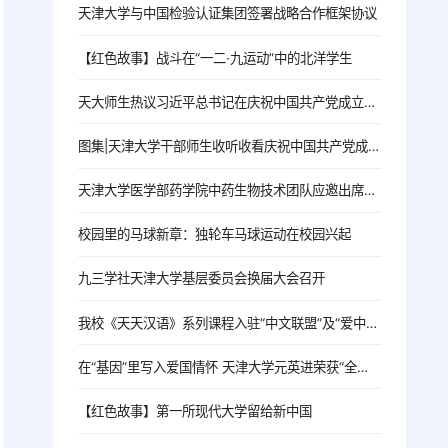
天津大学与中国检验认证集团签署战略合作框架协议
【红色故事】战斗在“一二·九运动”中的北洋学生
天大师生热议习近平总书记在庆祝中国共产党成立105周年大会上的重要讲话
图集|天津大学干部师生收听收看庆祝中国共产党成立105周年大会
天津大学医学部药学院中药生物技术团队应邀出席首届世界中医药人工智能大会暨世界中联第五届理事会第五次全体会议
校园里的马球新章：独轮车马球运动在校园兴起
九三学社天津大学基层委员会换届大会召开
我校《天天汉语》系列课程入驻“中文联盟”及“爱中文”两大国家级平台，助力全球中文学习
在“基因”里写入爱国情怀 天津大学元英进荣获“全国优秀共产党员”称号
【红色故事】第一所现代大学留给新中国