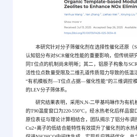
本研究针对分子筛催化剂在选择性催化还原（S
认知铝分布对SCR催化性能的重要影响，但传统研
同T位点的机制尚未明晰；其二，铝原子构象与SC
活性位点数量受限及二维孔道传质阻力导致的低温
“有机模板剂—T位点占据—催化性能”的三维调控
的LEV分子筛体系。
研究结果表明，采用N,N-二甲基吗啉作为有机模板合
的T90温度窗口为220-550°C，经水热老化后样品窗口
原位表征与理论计算相结合，团队揭示了铝分布调控机
Cu2+离子的低结合能特性有效提升了催化剂的水热稳
促进NH2HCO中间体生成，实现反应路径优化。总