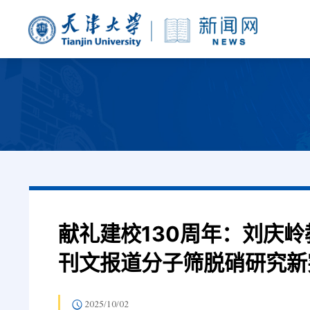
献礼建校130周年：刘庆
刊文报道分子筛脱硝研究新
2025/10/02