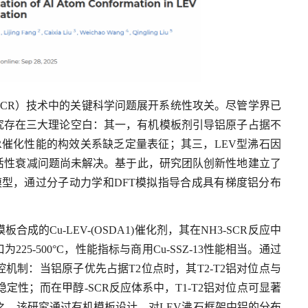
CR）技术中的关键科学问题展开系统性攻关。尽管学界已
究存在三大理论空白：其一，有机模板剂引导铝原子占据不
R催化性能的构效关系缺乏定量表征；其三，LEV型沸石因
活性衰减问题尚未解决。基于此，研究团队创新性地建立了
模型，通过分子动力学和DFT模拟指导合成具有梯度铝分布
成的Cu-LEV-(OSDA1)催化剂，其在NH3-SCR反应中
为225-500°C，性能指标与商用Cu-SSZ-13性能相当。通过
制：当铝原子优先占据T2位点时，其T2-T2铝对位点与
定性；而在甲醇-SCR反应体系中，T1-T2铝对位点可显著
之，该研究通过有机模板设计，对LEV沸石框架中铝的分布