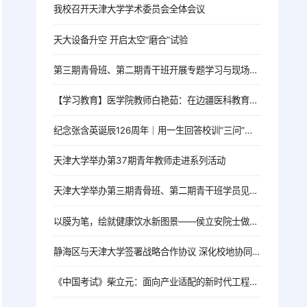
我校召开天津大学学术委员会全体会议
天大设备升空 开启太空“磨合”试验
第三期青骨班、第二期青干班开展专题学习与现场教学活动
【学习教育】医学院教师白艳茹：在边疆医科教育一线践行育人初心
纪念张含英诞辰126周年｜用一生回答校训“三问”的北洋老校长
天津大学举办第37期青年教师走进系列活动
天津大学举办第三期青骨班、第二期青干班学员见面会
以膜为笔，绘就健康饮水新图景——侯立安院士做客院士大讲堂
静海区与天津大学签署战略合作协议 深化校地协同 共启发展新篇
《中国考试》柴立元：面向产业适配的新时代工程人才培养改革探索——以天津大学为例