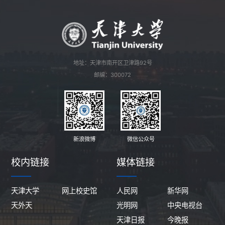
地址：天津市南开区卫津路92号
邮编：300072
新浪微博
微信公众号
校内链接
媒体链接
天津大学
网上校史馆
人民网
新华网
天外天
光明网
中央电视台
天津日报
今晚报