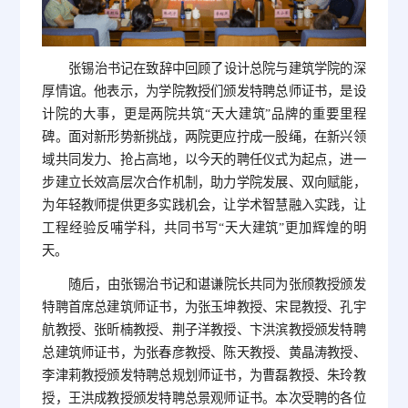
张锡治书记在致辞中回顾了设计总院与建筑学院的深
厚情谊。他表示，为学院教授们颁发特聘总师证书，是设
计院的大事，更是两院共筑“天大建筑”品牌的重要里程
碑。面对新形势新挑战，两院更应拧成一股绳，在新兴领
域共同发力、抢占高地，以今天的聘任仪式为起点，进一
步建立长效高层次合作机制，助力学院发展、双向赋能，
为年轻教师提供更多实践机会，让学术智慧融入实践，让
工程经验反哺学科，共同书写“天大建筑”更加辉煌的明
天。
随后，由张锡治书记和谌谦院长共同为张颀教授颁发
特聘首席总建筑师证书，为张玉坤教授、宋昆教授、孔宇
航教授、张昕楠教授、荆子洋教授、卞洪滨教授颁发特聘
总建筑师证书，为张春彦教授、陈天教授、黄晶涛教授、
李津莉教授颁发特聘总规划师证书，为曹磊教授、朱玲教
授，王洪成教授颁发特聘总景观师证书。本次受聘的各位