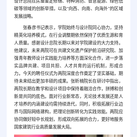
设计总院在房屋鉴定修缮、特种消防、智慧能源、绿色低
碳等领域的创新举措，以及“向西、向南、向海外”的区域
发展战略。
张春彦书记表示，学院始终与设计院同心协力，坚持
精英化培养模式，在行业调整期依然保持了优质生源和育
人质量。感谢设计总院长期以来对学院建设的大力支持。
他建议，未来两院可在共建文化遗产保护前沿研究院、加
强青年教师设计实践能力培养等方面深化合作，进一步落
实品牌共建、项目共担、人才共育的运行机制，形成合
力。今天的聘任仪式为两院深度合作奠定了坚实基础，期
待未来结出更加丰硕的成果。张昕楠院长在研讨中指出，
两院长期在教学和设计项目中保持着融洽合作，拼搏和创
新是共同的底色。面对行业新常态，无论技术发展还是人
才培养的内涵建设均需持续迭代，同时，积极拓展行业边
界与国际网络建构，把理论创新转化为实践效能。两院应
协同做好短中长规划，形成双向拓展的合力，更好地服务
国家建筑行业高质量发展大局。