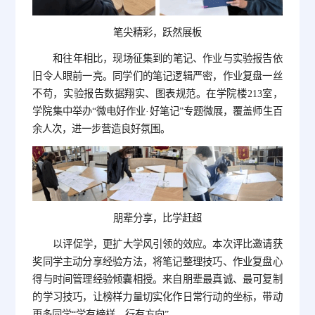
笔尖精彩，跃然展板
和往年相比，现场征集到的笔记、作业与实验报告依
旧令人眼前一亮。同学们的笔记逻辑严密，作业复盘一丝
不苟，实验报告数据翔实、图表规范。在学院楼213室，
学院集中举办“微电好作业·好笔记”专题微展，覆盖师生百
余人次，进一步营造良好氛围。
朋辈分享，比学赶超
以评促学，更扩大学风引领的效应。本次评比邀请获
奖同学主动分享经验方法，将笔记整理技巧、作业复盘心
得与时间管理经验倾囊相授。来自朋辈最真诚、最可复制
的学习技巧，让榜样力量切实化作日常行动的坐标，带动
更多同学“学有榜样、行有方向”。