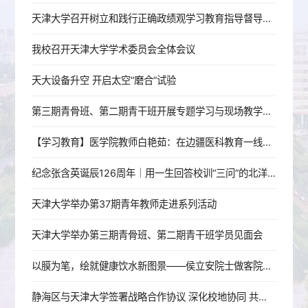
天津大学召开树立和践行正确政绩观学习教育指导督导工作推进会
我校召开天津大学学术委员会全体会议
天大设备升空 开启太空“磨合”试验
第三期青骨班、第二期青干班开展专题学习与现场教学活动
【学习教育】医学院教师白艳茹：在边疆医科教育一线践行育人初心
纪念张含英诞辰126周年｜用一生回答校训“三问”的北洋老校长
天津大学举办第37期青年教师走进系列活动
天津大学举办第三期青骨班、第二期青干班学员见面会
以膜为笔，绘就健康饮水新图景——侯立安院士做客院士大讲堂
静海区与天津大学签署战略合作协议 深化校地协同 共启发展新篇